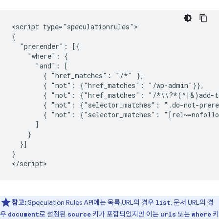
<script type="speculationrules">

{

  "prerender": [{

    "where": {

      "and": [

        { "href_matches": "/*" },

        { "not": {"href_matches": "/wp-admin"}},

        { "not": {"href_matches": "/*\\?*(^|&)add-to
        { "not": {"selector_matches": ".do-not-prere
        { "not": {"selector_matches": "[rel~=nofollo
      ]

    }

  }]

}

참고:
Speculation Rules API에는 목록 URL의 경우
, 문서 URL의 경
list
우
로 설정된
키가 포함되었지만 이는
또는
키
document
source
urls
where