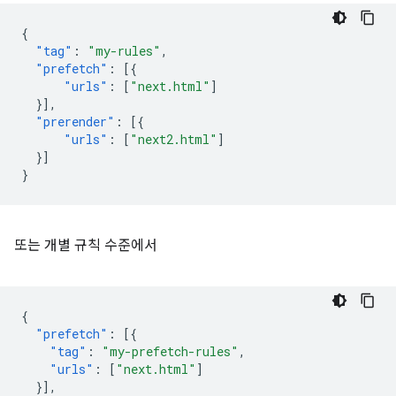
{
"tag"
:
"my-rules"
,
"prefetch"
:
[{
"urls"
:
[
"next.html"
]
}],
"prerender"
:
[{
"urls"
:
[
"next2.html"
]
}]
}
또는 개별 규칙 수준에서
{
"prefetch"
:
[{
"tag"
:
"my-prefetch-rules"
,
"urls"
:
[
"next.html"
]
}],