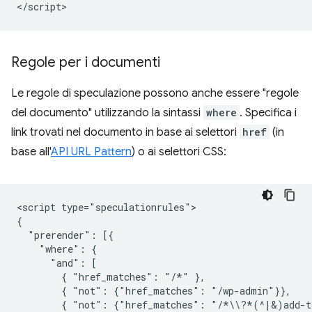
Regole per i documenti
Le regole di speculazione possono anche essere "regole
del documento" utilizzando la sintassi
where
. Specifica i
link trovati nel documento in base ai selettori
href
(in
base all'
API URL Pattern
) o ai selettori CSS:
<script type="speculationrules">

{

  "prerender": [{

    "where": {

      "and": [

        { "href_matches": "/*" },

        { "not": {"href_matches": "/wp-admin"}},

        { "not": {"href_matches": "/*\\?*(^|&)add-to