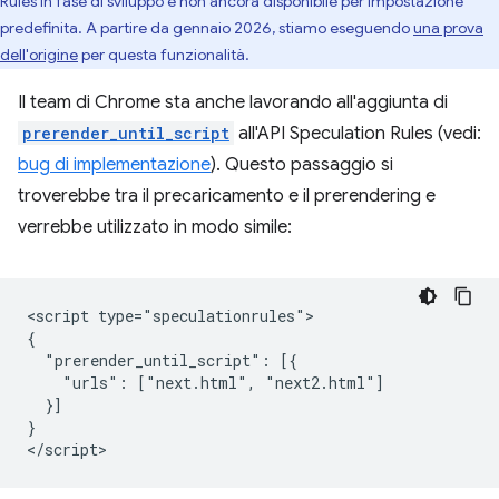
Rules in fase di sviluppo e non ancora disponibile per impostazione
predefinita. A partire da gennaio 2026, stiamo eseguendo
una prova
dell'origine
per questa funzionalità.
Il team di Chrome sta anche lavorando all'aggiunta di
prerender_until_script
all'API Speculation Rules (vedi:
bug di implementazione
). Questo passaggio si
troverebbe tra il precaricamento e il prerendering e
verrebbe utilizzato in modo simile:
<script type="speculationrules">

{

  "prerender_until_script": [{

    "urls": ["next.html", "next2.html"]

  }]

}
