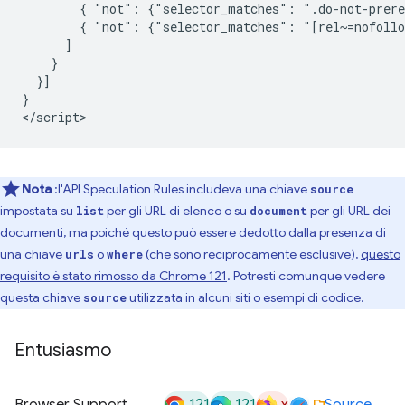
        { "not": {"selector_matches": ".do-not-prere
        { "not": {"selector_matches": "[rel~=nofollo
      ]

    }

  }]

}

Nota
:l'API Speculation Rules includeva una chiave
source
impostata su
per gli URL di elenco o su
per gli URL dei
list
document
documenti, ma poiché questo può essere dedotto dalla presenza di
una chiave
o
(che sono reciprocamente esclusive),
questo
urls
where
requisito è stato rimosso da Chrome 121
. Potresti comunque vedere
questa chiave
utilizzata in alcuni siti o esempi di codice.
source
Entusiasmo