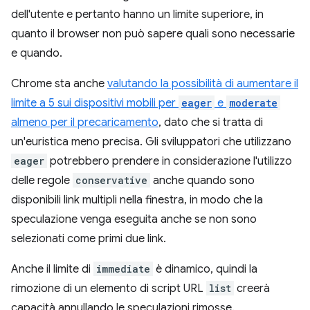
dell'utente e pertanto hanno un limite superiore, in
quanto il browser non può sapere quali sono necessarie
e quando.
Chrome sta anche
valutando la possibilità di aumentare il
limite a 5 sui dispositivi mobili per
eager
e
moderate
almeno per il precaricamento
, dato che si tratta di
un'euristica meno precisa. Gli sviluppatori che utilizzano
eager
potrebbero prendere in considerazione l'utilizzo
delle regole
conservative
anche quando sono
disponibili link multipli nella finestra, in modo che la
speculazione venga eseguita anche se non sono
selezionati come primi due link.
Anche il limite di
immediate
è dinamico, quindi la
rimozione di un elemento di script URL
list
creerà
capacità annullando le speculazioni rimosse.