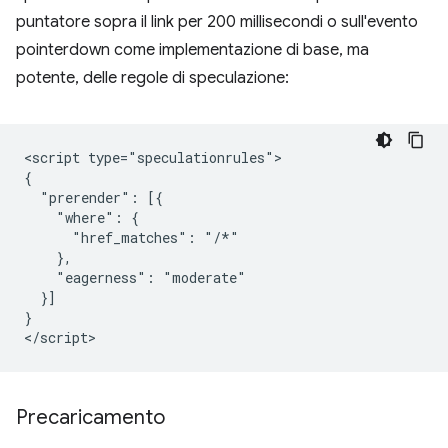
puntatore sopra il link per 200 millisecondi o sull'evento
pointerdown come implementazione di base, ma
potente, delle regole di speculazione:
<script type="speculationrules">

{

  "prerender": [{

    "where": {

      "href_matches": "/*"

    },

    "eagerness": "moderate"

  }]

}

Precaricamento