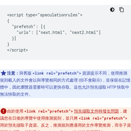
<script type="speculationrules">

{

  "prefetch": [{

    "urls": ["next.html", "next2.html"]

  }]

}

注意：
與舊版
資源提示不同，使用推測
<link rel="prefetch">
規則載入的文件會以與導覽相同的方式處理 (但不會顯示)，並保留在記憶
體中，因此瀏覽器需要時可以更快存取。這也允許預先擷取 HTTP 快取中
無法快取的文件。
由於使用
預先擷取文件時發生問題
，建
<link rel="prefetch">
議您在日後的導覽中使用推測規則，並只將
<link rel="prefetch">
用於預先擷取子資源。反之，推測規則應適用於文件導覽推測，而非子資