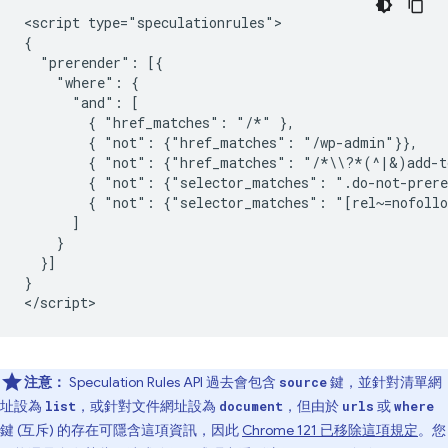
<script type="speculationrules">

{

  "prerender": [{

    "where": {

      "and": [

        { "href_matches": "/*" },

        { "not": {"href_matches": "/wp-admin"}},

        { "not": {"href_matches": "/*\\?*(^|&)add-to
        { "not": {"selector_matches": ".do-not-prere
        { "not": {"selector_matches": "[rel~=nofollo
      ]

    }

  }]

}

注意：
Speculation Rules API 過去會包含
鍵，並針對清單網
source
址設為
，或針對文件網址設為
，但由於
或
list
document
urls
where
鍵 (互斥) 的存在可隱含這項資訊，因此
Chrome 121 已移除這項規定
。您