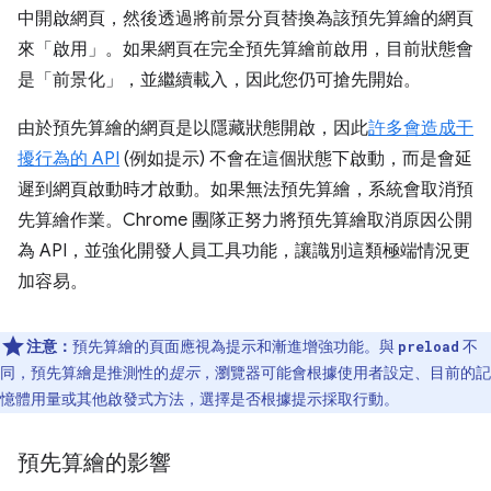
中開啟網頁，然後透過將前景分頁替換為該預先算繪的網頁
來「啟用」。如果網頁在完全預先算繪前啟用，目前狀態會
是「前景化」，並繼續載入，因此您仍可搶先開始。
由於預先算繪的網頁是以隱藏狀態開啟，因此
許多會造成干
擾行為的 API
(例如提示) 不會在這個狀態下啟動，而是會延
遲到網頁啟動時才啟動。如果無法預先算繪，系統會取消預
先算繪作業。Chrome 團隊正努力將預先算繪取消原因公開
為 API，並強化開發人員工具功能，讓識別這類極端情況更
加容易。
注意：
預先算繪的頁面應視為提示和漸進增強功能。與
不
preload
同，預先算繪是推測性的
提示
，瀏覽器可能會根據使用者設定、目前的記
憶體用量或其他啟發式方法，選擇是否根據提示採取行動。
預先算繪的影響