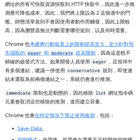
網址的所有可快取資源快取到 HTTP 快取中，因此進一步推
測應可降低成本。因此，我們將上限設為 2 這個適中的門
檻。靜態清單規則不會因使用者動作而觸發，因此上限較
高，因為瀏覽器無法判斷需要哪些規則，以及何時需要。
Chrome 也
考慮將行動裝置上的限制提高至 5，至少針對預
先擷取的
eager
和
moderate
提高限制
，因為這是較不
精確的啟發式方法。如果開發人員使用
eager
，且視埠中
有多個連結，建議一併使用
conservative
規則，即使連
結未選取為前兩個連結之一，系統仍會進行推測。
immediate
限制也是動態的，因此移除
list
網址指令碼
元素會取消這些移除的推測，進而建立容量。
Chrome 也會
在特定情況下禁止使用推測
，包括：
Save-Data
。