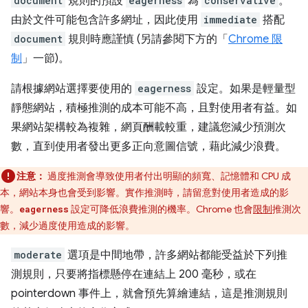
document
規則的預設
eagerness
為
conservative
。
由於文件可能包含許多網址，因此使用
immediate
搭配
document
規則時應謹慎 (另請參閱下方的「
Chrome 限
制
」一節)。
請根據網站選擇要使用的
eagerness
設定。如果是輕量型
靜態網站，積極推測的成本可能不高，且對使用者有益。如
果網站架構較為複雜，網頁酬載較重，建議您減少預測次
數，直到使用者發出更多正向意圖信號，藉此減少浪費。
注意：
過度推測會導致使用者付出明顯的頻寬、記憶體和 CPU 成
本，網站本身也會受到影響。實作推測時，請留意對使用者造成的影
響。
設定可降低浪費推測的機率。Chrome 也會
限制
推測次
eagerness
數，減少過度使用造成的影響。
moderate
選項是中間地帶，許多網站都能受益於下列推
測規則，只要將指標懸停在連結上 200 毫秒，或在
pointerdown 事件上，就會預先算繪連結，這是推測規則