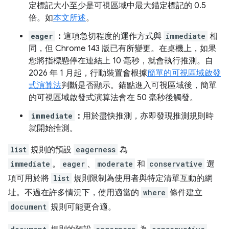
定標記大小至少是可視區域中最大錨定標記的 0.5
倍。如
本文所述
。
eager
：
這項急切程度的運作方式與
immediate
相
同，但 Chrome 143 版已有所變更。在桌機上，如果
您將指標懸停在連結上 10 毫秒，就會執行推測。自
2026 年 1 月起，行動裝置會根據
簡單的可視區域啟發
式演算法
判斷是否顯示。錨點進入可視區域後，簡單
的可視區域啟發式演算法會在 50 毫秒後觸發。
immediate
：
用於盡快推測，亦即發現推測規則時
就開始推測。
list
規則的預設
eagerness
為
immediate
。
eager
、
moderate
和
conservative
選
項可用於將
list
規則限制為使用者與特定清單互動的網
址。不過在許多情況下，使用適當的
where
條件建立
document
規則可能更合適。