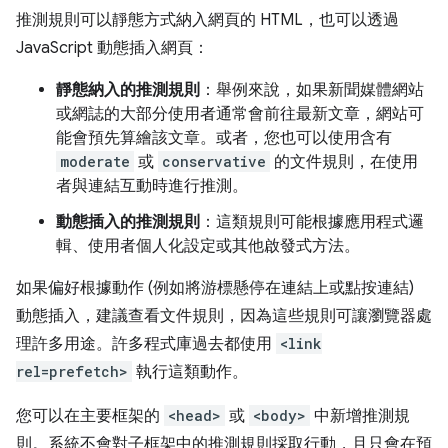
推測規則可以靜態方式納入網頁的 HTML，也可以透過
JavaScript 動態插入網頁：
靜態納入的推測規則
：舉例來說，如果新聞媒體網站
或網誌的大部分使用者通常會前往最新文章，網站可
能會預先算繪該文章。或者，您也可以使用含有
moderate
或
conservative
的文件規則，在使用
者與連結互動時進行推測。
動態插入的推測規則
：這類規則可能根據應用程式邏
輯、使用者個人化設定或其他啟發式方法。
如果偏好根據動作 (例如將游標懸停在連結上或點按連結)
動態插入，建議查看文件規則，因為這些規則可讓瀏覽器處
理許多用途。許多程式庫過去都使用
<link
rel=prefetch>
執行這類動作。
您可以在主要框架的
<head>
或
<body>
中新增推測規
則。系統不會對子框架中的推測規則採取行動，且只會在預