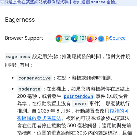
可能還是會在某些網站或範例程式碼中看到這個
金鑰。
source
Eagerness
121
121
x
Browser Support
Source
eagerness
設定用於指出推測應觸發的時間，這對文件規
則特別有用：
conservative
：
在點下游標或觸碰時推測。
moderate
：
在桌機上，如果您將游標懸停在連結上
200 毫秒，或者發生
pointerdown
事件 (以較快者
為準，在行動裝置上沒有
hover
事件)，那麼就執行
推測。自 2025 年 8 月起，行動裝置會改用
複雜的可
視區域啟發式演算法
。複雜的可視區域啟發式演算法
會在使用者停止捲動後 500 毫秒觸發，適用於與先前
指標向下位置的垂直距離在 30% 內的錨定標記，且錨