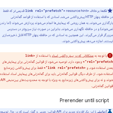
نکته:
برخلاف
resource hint قدیمی‌تر که فقط
<link rel="prefetch">
در حافظه پنهان HTTP پیش‌واکشی می‌شد، اسنادی که با استفاده از قواعد گمانه‌زنی
بارگذاری می‌شوند، به همان روشی که پیمایش‌ها انجام می‌شوند پردازش می‌شوند (اما رندر
نمی‌شوند) و در حافظه نگهداری می‌شوند، بنابراین در صورت نیاز سریع‌تر در دسترس
مرورگر قرار می‌گیرند. این همچنین به اسنادی که در حافظه پنهان HTTP قابل ذخیره‌سازی
نیستند، اجازه می‌دهد پیش‌واکشی شوند.
با توجه به
مشکلاتی که در پیش‌واکشی اسناد
با استفاده از
<link
وجود دارد، توصیه می‌شود از قوانین گمانه‌زنی برای پیمایش‌های
rel="prefetch">
بعدی استفاده شود، و
فقط برای پیش‌واکشی زیرمنابع
<link rel="prefetch">
استفاده شود. از طرف دیگر، قوانین گمانه‌زنی باید برای گمانه‌زنی‌های پیمایش اسناد استفاده
شوند و نه برای پیش‌واکشی‌های زیرمنابع، به ویژه با توجه به محدودیت‌های بین‌منبعی API
قوانین گمانه‌زنی.
Prerender until script
آزمایشی:
این یک افزونه جدید برای API قوانین حدس و گمان است که در حال توسعه