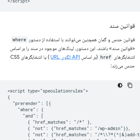
قوانین سند
قوانین حدس و گمان همچنین می‌توانند با استفاده از دستور
where
«قوانین سند» باشند. این دستور، لینک‌های موجود در سند را بر اساس
انتخابگرهای
href
(بر اساس
API الگوی URL
) یا انتخابگرهای CSS
حدس می‌زند:
<script type="speculationrules">

{

  "prerender": [{

    "where": {

      "and": [

        { "href_matches": "/*" },

        { "not": {"href_matches": "/wp-admin"}},

        { "not": {"href_matches": "/*\\?*(^|&)add-to