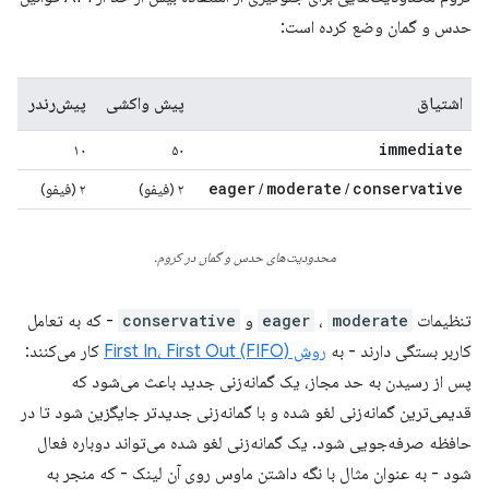
حدس و گمان وضع کرده است:
اشتیاق
پیش واکشی
پیش‌رندر
immediate
۱۰
۵۰
eager
moderate
conservative
/
/
۲ (فیفو)
۲ (فیفو)
محدودیت‌های حدس و گمان در کروم.
تنظیمات
moderate
،
eager
و
conservative
- که به تعامل
کاربر بستگی دارند - به
روش First In، First Out (FIFO)
کار می‌کنند:
پس از رسیدن به حد مجاز، یک گمانه‌زنی جدید باعث می‌شود که
قدیمی‌ترین گمانه‌زنی لغو شده و با گمانه‌زنی جدیدتر جایگزین شود تا در
حافظه صرفه‌جویی شود. یک گمانه‌زنی لغو شده می‌تواند دوباره فعال
شود - به عنوان مثال با نگه داشتن ماوس روی آن لینک - که منجر به