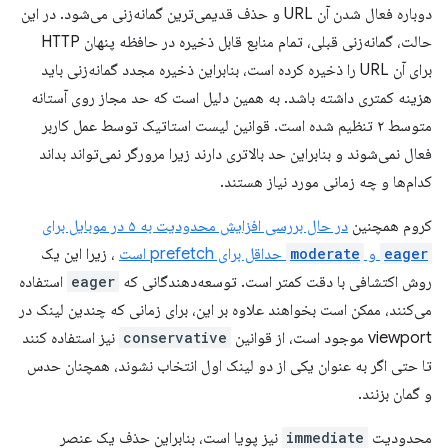
دوباره فعال شدن آن URL و حذف قدیمی‌ترین گمانه‌زنی می‌شود. در این
حالت، گمانه‌زنی قبلی، تمام منابع قابل ذخیره در حافظه پنهان HTTP
برای آن URL را ذخیره کرده است، بنابراین ذخیره مجدد گمانه‌زنی باید
هزینه کمتری داشته باشد. به همین دلیل است که حد مجاز روی آستانه
متوسط ​​۲ تنظیم شده است. قوانین لیست استاتیک توسط عمل کاربر
فعال نمی‌شوند و بنابراین حد بالاتری دارند زیرا مرورگر نمی‌تواند بداند
کدام‌ها و چه زمانی مورد نیاز هستند.
کروم همچنین
در حال بررسی افزایش محدودیت به ۵ در موبایل برای
eager
و
moderate
حداقل برای prefetch است
، زیرا این یک
روش اکتشافی با دقت کمتر است. توسعه‌دهندگانی که
eager
استفاده
می‌کنند، ممکن است بخواهند علاوه بر این، برای زمانی که چندین لینک در
viewport موجود است، از قوانین
conservative
نیز استفاده کنند
تا حتی اگر به عنوان یکی از دو لینک اول انتخاب نشوند، همچنان حدس
و گمان بزنند.
محدودیت
immediate
نیز پویا است، بنابراین حذف یک عنصر