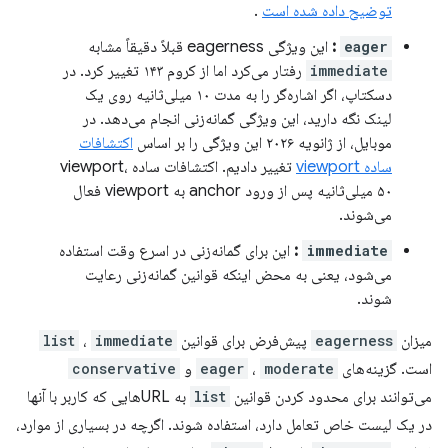
توضیح داده شده است
.
eager
:
این ویژگی eagerness قبلاً دقیقاً مشابه
immediate
رفتار می‌کرد اما از کروم ۱۴۳ تغییر کرد. در
دسکتاپ، اگر اشاره‌گر را به مدت ۱۰ میلی‌ثانیه روی یک
لینک نگه دارید، این ویژگی گمانه‌زنی انجام می‌دهد. در
موبایل، از ژانویه ۲۰۲۶ این ویژگی را بر اساس
اکتشافات
ساده viewport
تغییر دادیم. اکتشافات ساده viewport،
۵۰ میلی‌ثانیه پس از ورود anchor به viewport فعال
می‌شوند.
immediate
:
این برای گمانه‌زنی در اسرع وقت استفاده
می‌شود، یعنی به محض اینکه قوانین گمانه‌زنی رعایت
شوند.
میزان
eagerness
پیش‌فرض برای قوانین
immediate
،
list
است. گزینه‌های
moderate
،
eager
و
conservative
می‌توانند برای محدود کردن قوانین
list
به URLهایی که کاربر با آنها
در یک لیست خاص تعامل دارد، استفاده شوند. اگرچه در بسیاری از موارد،