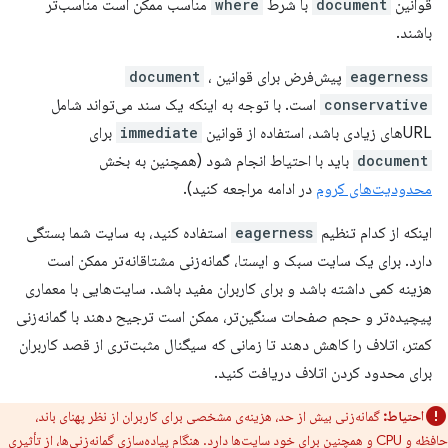
قوانین
document
با شرط
where
مناسب ممکن است مناسب‌تر
باشند.
eagerness
پیش‌فرض برای قوانین
،
document
conservative
است. با توجه به اینکه یک سند می‌تواند شامل
URLهای زیادی باشد، استفاده از قوانین
immediate
برای
document
باید با احتیاط انجام شود (همچنین به بخش
محدودیت‌های کروم
در ادامه مراجعه کنید).
اینکه از کدام تنظیم
eagerness
استفاده کنید، به سایت شما بستگی
دارد. برای یک سایت سبک و ایستا، گمانه‌زنی مشتاقانه‌تر ممکن است
هزینه کمی داشته باشد و برای کاربران مفید باشد. سایت‌هایی با معماری
پیچیده‌تر و حجم صفحات سنگین‌تر، ممکن است ترجیح دهند با گمانه‌زنی
کمتر، اتلاف را کاهش دهند تا زمانی که سیگنال مثبت‌تری از قصد کاربران
برای محدود کردن اتلاف دریافت کنید.
احتیاط:
گمانه‌زنی بیش از حد، هزینه‌ی مشخصی برای کاربران از نظر پهنای باند،
حافظه و CPU و همچنین برای خود سایت‌ها دارد. هنگام پیاده‌سازی گمانه‌زنی‌ها، از تأثیری