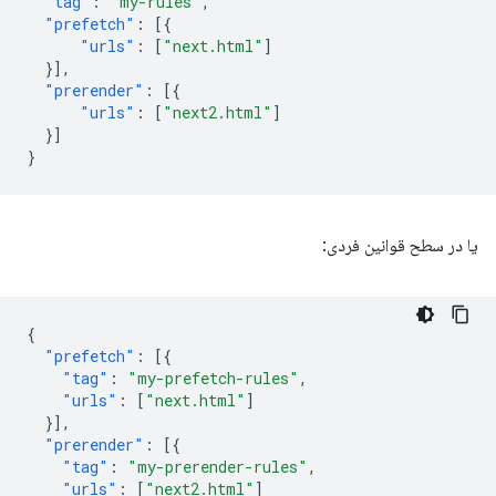
"tag"
:
"my-rules"
,
"prefetch"
:
[{
"urls"
:
[
"next.html"
]
}],
"prerender"
:
[{
"urls"
:
[
"next2.html"
]
}]
}
یا در سطح قوانین فردی:
{
"prefetch"
:
[{
"tag"
:
"my-prefetch-rules"
,
"urls"
:
[
"next.html"
]
}],
"prerender"
:
[{
"tag"
:
"my-prerender-rules"
,
"urls"
:
[
"next2.html"
]