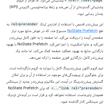
href="/next-page">
پشتیبانی می‌کرد، اما فراتر از کروم،
پشتیبانی گسترده‌ای از آن نمی‌شد و رابط برنامه‌نویسی کاربردی (API)
چندان رسایی نبود.
این پیش‌رندر قدیمی با استفاده از اشاره‌ی لینک
rel=prerender
به
نفع
NoState Prefetch
منسوخ شد، که در عوض منابع مورد نیاز
صفحه‌ی آینده را دریافت می‌کرد، اما صفحه را به طور کامل پیش‌رندر
نمی‌کرد و جاوا اسکریپت را اجرا نمی‌کرد. NoState Prefetch با بهبود
بارگذاری منابع به بهبود عملکرد صفحه کمک می‌کند، اما مانند یک
پیش‌رندر کامل، بارگذاری
فوری
صفحه را ارائه نمی‌دهد.
تیم کروم اکنون پیش‌رندرینگ کامل را دوباره به کروم بازگردانده است.
برای جلوگیری از پیچیدگی‌های موجود در استفاده از آن و برای امکان
گسترش پیش‌رندرینگ در آینده، این مکانیزم پیش‌رندر جدید از سینتکس
<link rel="prerender"...>
که برای NoState Prefetch
همچنان پابرجاست، استفاده نخواهد کرد و قرار است در آینده‌ای نزدیک
این سینتکس کنار گذاشته شود.