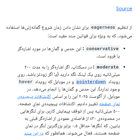
Source
از تنظیم
eagerness
برای نشان دادن زمان شروع گمانه‌زنی‌ها استفاده
می‌شود، که به ویژه برای قوانین سند مفید است:
conservative
:
این حدس و گمان‌ها در مورد اشاره‌گر
یا فرود است.
moderate
:
در دسکتاپ، اگر اشاره‌گر را به مدت ۲۰۰
میلی‌ثانیه روی یک لینک نگه دارید (یا اگر زودتر باشد، روی
رویداد
pointerdown
و در موبایل که رویداد
hover
وجود ندارد)، این حدس و گمان‌ها را انجام می‌دهد. در
موبایل، از آگوست ۲۰۲۵ این را بر اساس
اکتشافات پیچیده‌ی
نمای صفحه
تغییر دادیم. اکتشافات پیچیده‌ی نمای صفحه،
۵۰۰ میلی‌ثانیه پس از توقف پیمایش کاربر، برای لنگرهایی
در محدوده‌ی ۳۰٪ از فاصله‌ی عمودی از اشاره‌گر قبلی به
پایین، که لنگرها حداقل ۰.۵ برابر بزرگترین لنگر در نمای
صفحه هستند، فعال می‌شوند. همانطور که
در این سند