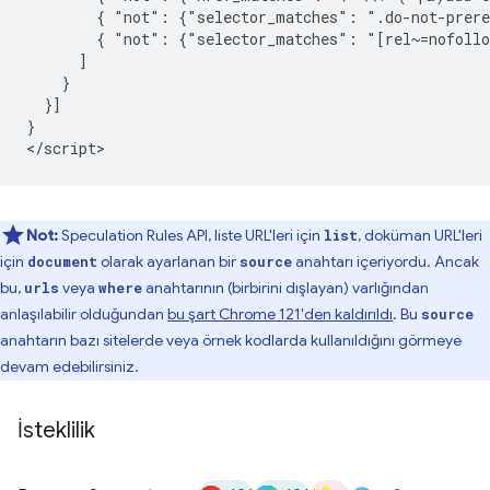
        { "not": {"selector_matches": ".do-not-prere
        { "not": {"selector_matches": "[rel~=nofollo
      ]

    }

  }]

}

Not:
Speculation Rules API, liste URL'leri için
, doküman URL'leri
list
için
olarak ayarlanan bir
anahtarı içeriyordu. Ancak
document
source
bu,
veya
anahtarının (birbirini dışlayan) varlığından
urls
where
anlaşılabilir olduğundan
bu şart Chrome 121'den kaldırıldı
. Bu
source
anahtarın bazı sitelerde veya örnek kodlarda kullanıldığını görmeye
devam edebilirsiniz.
İsteklilik