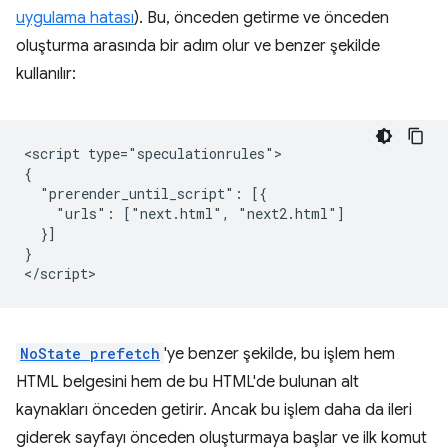
uygulama hatası
). Bu, önceden getirme ve önceden
oluşturma arasında bir adım olur ve benzer şekilde
kullanılır:
<script type="speculationrules">

{

  "prerender_until_script": [{

    "urls": ["next.html", "next2.html"]

  }]

}

NoState prefetch
'ye benzer şekilde, bu işlem hem
HTML belgesini hem de bu HTML'de bulunan alt
kaynakları önceden getirir. Ancak bu işlem daha da ileri
giderek sayfayı önceden oluşturmaya başlar ve ilk komut