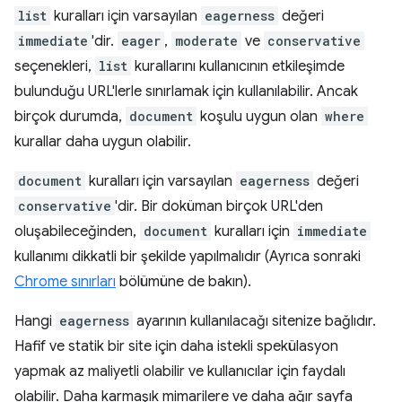
list
kuralları için varsayılan
eagerness
değeri
immediate
'dir.
eager
,
moderate
ve
conservative
seçenekleri,
list
kurallarını kullanıcının etkileşimde
bulunduğu URL'lerle sınırlamak için kullanılabilir. Ancak
birçok durumda,
document
koşulu uygun olan
where
kurallar daha uygun olabilir.
document
kuralları için varsayılan
eagerness
değeri
conservative
'dir. Bir doküman birçok URL'den
oluşabileceğinden,
document
kuralları için
immediate
kullanımı dikkatli bir şekilde yapılmalıdır (Ayrıca sonraki
Chrome sınırları
bölümüne de bakın).
Hangi
eagerness
ayarının kullanılacağı sitenize bağlıdır.
Hafif ve statik bir site için daha istekli spekülasyon
yapmak az maliyetli olabilir ve kullanıcılar için faydalı
olabilir. Daha karmaşık mimarilere ve daha ağır sayfa