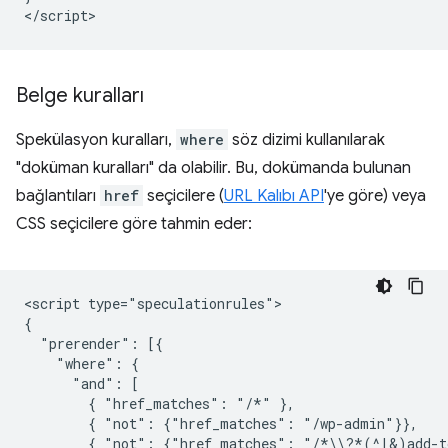
Belge kuralları
Spekülasyon kuralları,
where
söz dizimi kullanılarak
"doküman kuralları" da olabilir. Bu, dokümanda bulunan
bağlantıları
href
seçicilere (
URL Kalıbı API
'ye göre) veya
CSS seçicilere göre tahmin eder:
<script type="speculationrules">

{

  "prerender": [{

    "where": {

      "and": [

        { "href_matches": "/*" },

        { "not": {"href_matches": "/wp-admin"}},

        { "not": {"href_matches": "/*\\?*(^|&)add-to