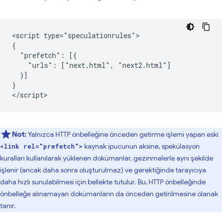
<script type="speculationrules">

{

  "prefetch": [{

    "urls": ["next.html", "next2.html"]

  }]

}

Not:
Yalnızca HTTP önbelleğine önceden getirme işlemi yapan eski
kaynak ipucunun aksine, spekülasyon
<link rel="prefetch">
kuralları kullanılarak yüklenen dokümanlar, gezinmelerle aynı şekilde
işlenir (ancak daha sonra oluşturulmaz) ve gerektiğinde tarayıcıya
daha hızlı sunulabilmesi için bellekte tutulur. Bu, HTTP önbelleğinde
önbelleğe alınamayan dokümanların da önceden getirilmesine olanak
tanır.