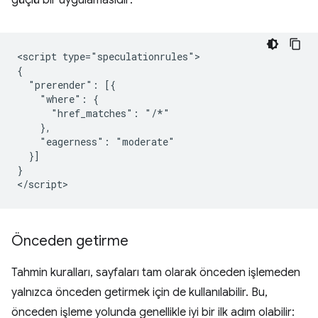
güçlü bir uygulamasıdır:
<script type="speculationrules">

{

  "prerender": [{

    "where": {

      "href_matches": "/*"

    },

    "eagerness": "moderate"

  }]

}

Önceden getirme
Tahmin kuralları, sayfaları tam olarak önceden işlemeden
yalnızca önceden getirmek için de kullanılabilir. Bu,
önceden işleme yolunda genellikle iyi bir ilk adım olabilir: