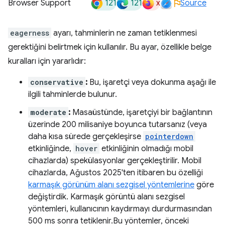
121
121
x
Browser Support
Source
eagerness
ayarı, tahminlerin ne zaman tetiklenmesi
gerektiğini belirtmek için kullanılır. Bu ayar, özellikle belge
kuralları için yararlıdır:
conservative
:
Bu, işaretçi veya dokunma aşağı ile
ilgili tahminlerde bulunur.
moderate
:
Masaüstünde, işaretçiyi bir bağlantının
üzerinde 200 milisaniye boyunca tutarsanız (veya
daha kısa sürede gerçekleşirse
pointerdown
etkinliğinde,
hover
etkinliğinin olmadığı mobil
cihazlarda) spekülasyonlar gerçekleştirilir. Mobil
cihazlarda, Ağustos 2025'ten itibaren bu özelliği
karmaşık görünüm alanı sezgisel yöntemlerine
göre
değiştirdik. Karmaşık görüntü alanı sezgisel
yöntemleri, kullanıcının kaydırmayı durdurmasından
500 ms sonra tetiklenir.Bu yöntemler, önceki