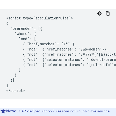
<script type="speculationrules">

{

  "prerender": [{

    "where": {

      "and": [

        { "href_matches": "/*" },

        { "not": {"href_matches": "/wp-admin"}},

        { "not": {"href_matches": "/*\\?*(^|&)add-to
        { "not": {"selector_matches": ".do-not-prere
        { "not": {"selector_matches": "[rel~=nofollo
      ]

    }

  }]

}

Nota:
La API de Speculation Rules solía incluir una clave
source