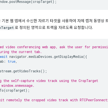
ndow
.
postMessage
(
cropTarget
);
은 기본 웹 앱에서 수신한 자르기 타겟을 사용하여 자체 캡처 동영상
pTarget
로 정의된 영역으로 트랙을 자르도록 요청합니다.
ed video conferencing web app, ask the user for permissi
uring the current tab.
wait
navigator
.
mediaDevices
.
getDisplayMedia
({
ab
:
true
,
stream
.
getVideoTracks
();
g the self-capture video track using the CropTarget
 window.onmessage.
To
(
cropTarget
);
it remotely the cropped video track with RTCPeerConnect