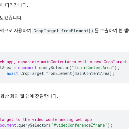
이 따라갑니다.
펴보겠습니다.
입력으로 사용하여
CropTarget.fromElement()
를 호출하여 웹 
eb app, associate mainContentArea with a new CropTarget
tArea
=
document
.
querySelector
(
"#mainContentArea"
);
=
await
CropTarget
.
fromElement
(
mainContentArea
);
 화상 회의 웹 앱에 전달합니다.
Target to the video conferencing web app.
ocument
.
querySelector
(
"#videoConferenceIframe"
);