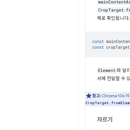
mainContentA
CropTarget.f
체로 확인됩니다.
const
mainConten
const
cropTarget
Element
와 달
서에 전달할 수 
참고:
Chrome 106
CropTarget.fromElem
자르기