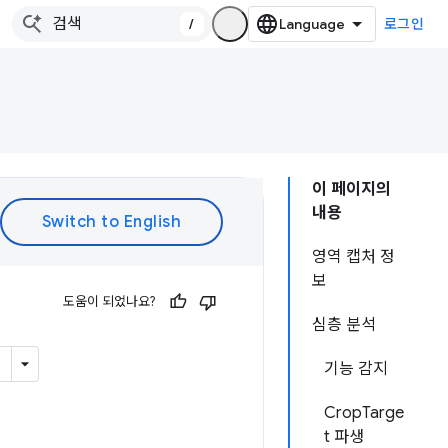
/
로그인
이 페이지의
내용
영역 캡처 정
보
도움이 되었나요?
심층 분석
기능 감지
CropTarge
t 파생