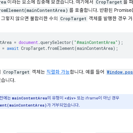
rea
이라는 요소에 집중해 보겠습니다. 여기에서
CropTarget
를 
romElement(mainContentArea)
를 호출합니다. 반환된 Promis
 그렇지 않으면 불합리한 수의
CropTarget
객체를 발행한 경우 거
tArea
=
document
.
querySelector
(
"#mainContentArea"
);
=
await
CropTarget
.
fromElement
(
mainContentArea
);
리
CropTarget
객체는
직렬화 가능
합니다. 예를 들어
Window.pos
있습니다.
 이전에는
의 유형이
또는 iframe이 아닌 경우
mainContentArea
<div>
가 거부되었습니다.
ent(mainContentArea)