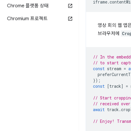
iframe
.
contentWi
Chrome 플랫폼 상태
Chromium 프로젝트
영상 회의 웹 앱
브라우저에
Cro
// In the embedd
// to start capt
const
stream
=
a
preferCurrentT
});
const
[
track
]
=
// Start croppin
// received over
await
track
.
crop
// Enjoy! Transm