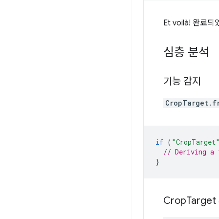
Et voilà! 완료
심층 분석
기능 감지
CropTarget.f
if
(
"CropTarget
// Deriving a 
}
Crop
Targe