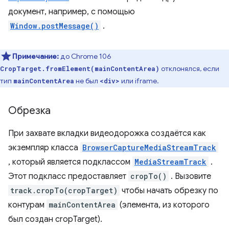
документ, например, с помощью
Window.postMessage()
.
Примечание:
до Chrome 106
отклонялся, если
CropTarget.fromElement(mainContentArea)
тип
не был
или iframe.
mainContentArea
<div>
Обрезка
При захвате вкладки видеодорожка создаётся как
экземпляр класса
BrowserCaptureMediaStreamTrack
, который является подклассом
MediaStreamTrack
.
Этот подкласс предоставляет
cropTo()
. Вызовите
track.cropTo(cropTarget)
чтобы начать обрезку по
контурам
mainContentArea
(элемента, из которого
был создан cropTarget).