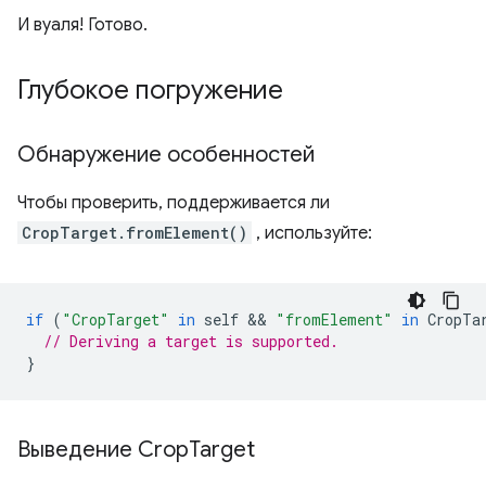
И вуаля! Готово.
Глубокое погружение
Обнаружение особенностей
Чтобы проверить, поддерживается ли
CropTarget.fromElement()
, используйте:
if
(
"CropTarget"
in
self
 && 
"fromElement"
in
CropTa
// Deriving a target is supported.
}
Выведение Crop
Target