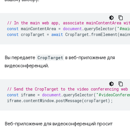
// In the main web app, associate mainContentArea wi
const
mainContentArea
=
document
.
querySelector
(
"#mai
const
cropTarget
=
await
CropTarget
.
fromElement
(
main
Вы передаете
CropTarget
в веб-приложение для
видеоконференций.
// Send the CropTarget to the video conferencing web
const
iframe
=
document
.
querySelector
(
"#videoConfere
iframe
.
contentWindow
.
postMessage
(
cropTarget
);
Веб-приложение для видеоконференций просит