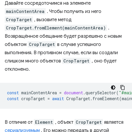
Давайте сосредоточимся на элементе
mainContentArea
. Чтобы получить из него
CropTarget
, вызовите метод
CropTarget.fromElement(mainContentArea)
.
Возвращённое обещание будет разрешено с новым
объектом
CropTarget
в случае успешного
выполнения. В противном случае, если вы создали
слишком много объектов
CropTarget
, оно будет
отклонено.
const
mainContentArea
=
document
.
querySelector
(
"#mai
const
cropTarget
=
await
CropTarget
.
fromElement
(
main
В отличие от
Element
, объект
CropTarget
является
сериализуемым
. Его можно передать в другой