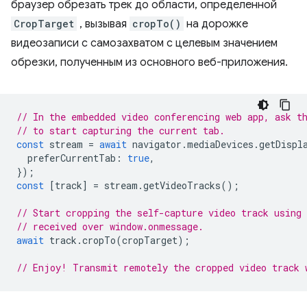
браузер обрезать трек до области, определенной
CropTarget
, вызывая
cropTo()
на дорожке
видеозаписи с самозахватом с целевым значением
обрезки, полученным из основного веб-приложения.
// In the embedded video conferencing web app, ask t
// to start capturing the current tab.
const
stream
=
await
navigator
.
mediaDevices
.
getDispl
preferCurrentTab
:
true
,
});
const
[
track
]
=
stream
.
getVideoTracks
();
// Start cropping the self-capture video track using
// received over window.onmessage.
await
track
.
cropTo
(
cropTarget
);
// Enjoy! Transmit remotely the cropped video track 