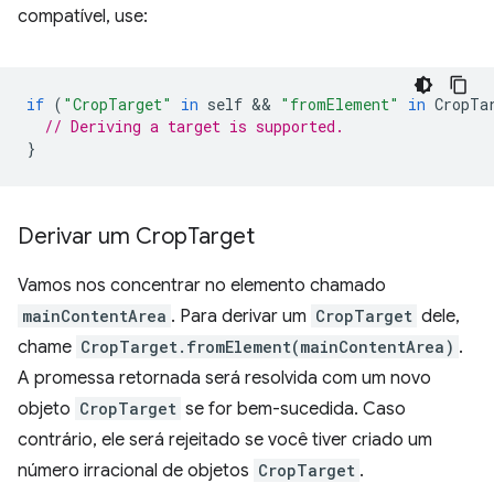
compatível, use:
if
(
"CropTarget"
in
self
 && 
"fromElement"
in
CropTa
// Deriving a target is supported.
}
Derivar um Crop
Target
Vamos nos concentrar no elemento chamado
mainContentArea
. Para derivar um
CropTarget
dele,
chame
CropTarget.fromElement(mainContentArea)
.
A promessa retornada será resolvida com um novo
objeto
CropTarget
se for bem-sucedida. Caso
contrário, ele será rejeitado se você tiver criado um
número irracional de objetos
CropTarget
.