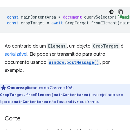
const
mainContentArea
=
document
.
querySelector
(
"#mai
const
cropTarget
=
await
CropTarget
.
fromElement
(
main
Ao contrário de um
Element
, um objeto
CropTarget
é
serializável
. Ele pode ser transmitido para outro
documento usando
Window.postMessage()
, por
exemplo.
Observação
:antes do Chrome 106,
era rejeitado se o
CropTarget.fromElement(mainContentArea)
tipo de
não fosse
ou iframe.
mainContentArea
<div>
Corte