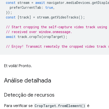
const
stream
=
await
navigator
.
mediaDevices
.
getDispl
preferCurrentTab
:
true
,
});
const
[
track
]
=
stream
.
getVideoTracks
();
// Start cropping the self-capture video track using
// received over window.onmessage.
await
track
.
cropTo
(
cropTarget
);
// Enjoy! Transmit remotely the cropped video track 
Et voilà! Pronto.
Análise detalhada
Detecção de recursos
Para verificar se
CropTarget.fromElement()
é