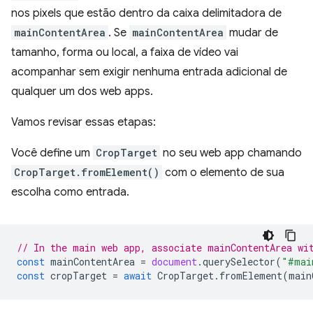
nos pixels que estão dentro da caixa delimitadora de
mainContentArea
. Se
mainContentArea
mudar de
tamanho, forma ou local, a faixa de vídeo vai
acompanhar sem exigir nenhuma entrada adicional de
qualquer um dos web apps.
Vamos revisar essas etapas:
Você define um
CropTarget
no seu web app chamando
CropTarget.fromElement()
com o elemento de sua
escolha como entrada.
// In the main web app, associate mainContentArea wi
const
mainContentArea
=
document
.
querySelector
(
"#mai
const
cropTarget
=
await
CropTarget
.
fromElement
(
main