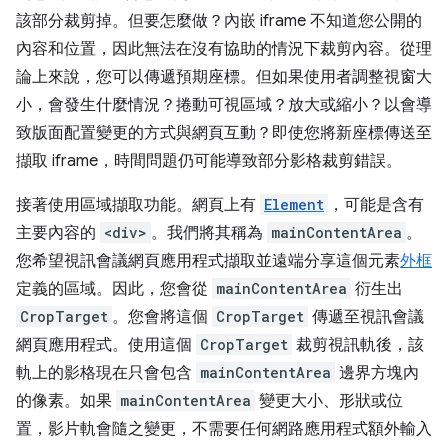
該部分裁剪掉。但要怎麼做？內嵌 iframe 不知道您公開的
內容和位置，因此無法在沒有協助的情況下裁剪內容。從理
論上來說，您可以傳遞預期座標。但如果使用者調整視窗大
小，會發生什麼情況？捲動可視區域？放大或縮小？以會導
致版面配置變更的方式與網頁互動？即使您將新座標傳送至
擷取 iframe，時間問題仍可能導致部分影格裁剪錯誤。
接著使用區域擷取功能。網頁上有
Element
，可能是含有
主要內容的
<div>
。我們將其稱為
mainContentArea
。
您希望視訊會議網頁應用程式擷取並遠端分享這個元素
外框
定義的區域。因此，您會從
mainContentArea
衍生出
CropTarget
。您會將這個
CropTarget
傳遞至視訊會議
網頁應用程式。使用這個
CropTarget
裁剪視訊軌後，該
軌上的影格現在只會包含
mainContentArea
邊界方塊內
的像素。如果
mainContentArea
變更大小、形狀或位
置，影片軌會隨之變更，不需要任何網路應用程式額外輸入