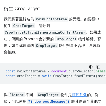
衍生 Crop
Target
我們將著重於名為
mainContentArea
的元素。如要從中
衍生
CropTarget
，請呼叫
CropTarget.fromElement(mainContentArea)
。如果成
功，傳回的 Promise 會以新的
CropTarget
物件解析。否
則，如果你鑄造的
CropTarget
物件數量不合理，系統就
會拒絕。
const
mainContentArea
=
document
.
querySelector
(
"#mai
const
cropTarget
=
await
CropTarget
.
fromElement
(
main
與
Element
不同，
CropTarget
物件是
可序列化
的。例
如，可以使用
Window.postMessage()
將其傳遞至其他文