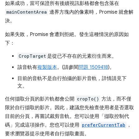
如果成功，當可保證所有後續視訊影格都會包含落在
mainContentArea
邊界方塊內的像素時，Promise 就會解
決。
如果失敗，Promise 會遭到拒絕。發生這種情況的原因如
下：
CropTarget
是從已不存在的元素衍生而來。
該音軌有
複製版本
。(請參閱
問題 1509418
)。
目前的音軌不是自行拍攝的影片音軌，詳情請見下
文。
任何擷取分頁的影片軌都會公開
cropTo()
方法，而不僅
限於自行擷取的影片。因此，建議您先檢查使用者是否選取
目前的分頁，再嘗試裁剪音軌。您可以使用「擷取控制代
碼」
完成這項操作。您也可以使用
preferCurrentTab
，
要求瀏覽器提示使用者自行擷取畫面。