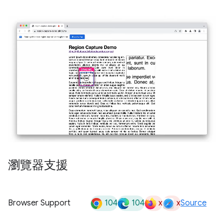
瀏覽器支援
104
104
x
x
Browser Support
Source