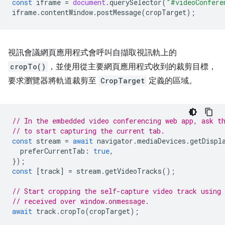
const
iframe
=
document
.
querySelector
(
"#videoConfere
iframe
.
contentWindow
.
postMessage
(
cropTarget
);
視訊會議網頁應用程式會呼叫自擷取視訊軌上的
cropTo()
，並使用從主要網頁應用程式收到的裁剪目標，
要求瀏覽器將軌道裁剪至
CropTarget
定義的區域。
// In the embedded video conferencing web app, ask t
// to start capturing the current tab.
const
stream
=
await
navigator
.
mediaDevices
.
getDispl
preferCurrentTab
:
true
,
});
const
[
track
]
=
stream
.
getVideoTracks
();
// Start cropping the self-capture video track using
// received over window.onmessage.
await
track
.
cropTo
(
cropTarget
);