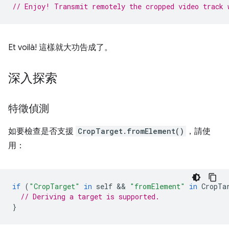
// Enjoy! Transmit remotely the cropped video track 
Et voilà! 這樣就大功告成了。
深入探索
特徵偵測
如要檢查是否支援
CropTarget.fromElement()
，請使
用：
if
(
"CropTarget"
in
self
 && 
"fromElement"
in
CropTa
// Deriving a target is supported.
}