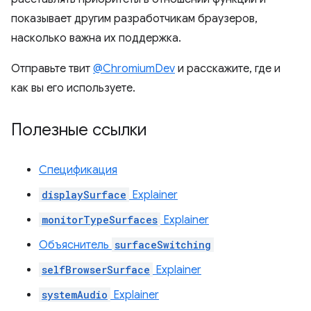
показывает другим разработчикам браузеров,
насколько важна их поддержка.
Отправьте твит
@ChromiumDev
и расскажите, где и
как вы его используете.
Полезные ссылки
Спецификация
displaySurface
Explainer
monitorTypeSurfaces
Explainer
Объяснитель
surfaceSwitching
selfBrowserSurface
Explainer
systemAudio
Explainer