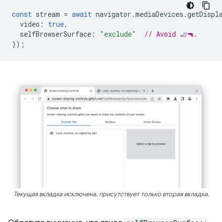
const
stream
=
await
navigator
.
mediaDevices
.
getDispl
video
:
true
,
selfBrowserSurface
:
"exclude"
// Avoid 🦶🔫.
});
Текущая вкладка исключена, присутствует только вторая вкладка.