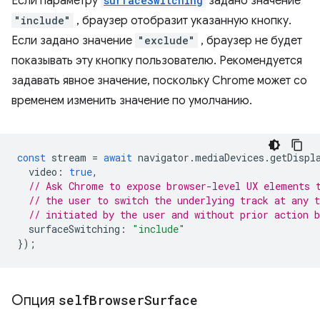
Если параметру
surfaceSwitching
задано значение
"include"
, браузер отобразит указанную кнопку.
Если задано значение
"exclude"
, браузер не будет
показывать эту кнопку пользователю. Рекомендуется
задавать явное значение, поскольку Chrome может со
временем изменить значение по умолчанию.
const
stream
=
await
navigator
.
mediaDevices
.
getDispl
video
:
true
,
// Ask Chrome to expose browser-level UX elements 
// the user to switch the underlying track at any 
// initiated by the user and without prior action b
surfaceSwitching
:
"include"
});
Опция
self
Browser
Surface