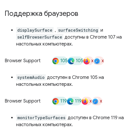
Поддержка браузеров
displaySurface
,
surfaceSwitching
и
selfBrowserSurface
доступны в Chrome 107 на
настольных компьютерах.
105
105
x
x
Browser Support
systemAudio
доступен в Chrome 105 на
настольных компьютерах.
119
119
x
x
Browser Support
monitorTypeSurfaces
доступен в Chrome 119 на
настольных компьютерах.