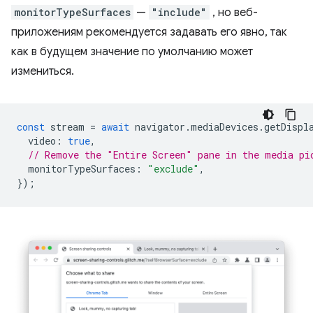
monitorTypeSurfaces
—
"include"
, но веб-
приложениям рекомендуется задавать его явно, так
как в будущем значение по умолчанию может
измениться.
const
stream
=
await
navigator
.
mediaDevices
.
getDispl
video
:
true
,
// Remove the "Entire Screen" pane in the media pi
monitorTypeSurfaces
:
"exclude"
,
});