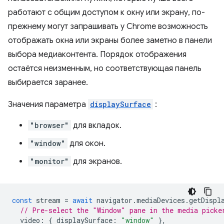
работают с общим доступом к окну или экрану, по-
прежнему могут запрашивать у Chrome возможность
отображать окна или экраны более заметно в панели
выбора медиаконтента. Порядок отображения
остаётся неизменным, но соответствующая панель
выбирается заранее.
Значения параметра
displaySurface
:
"browser"
для вкладок.
"window"
для окон.
"monitor"
для экранов.
const
stream
=
await
navigator
.
mediaDevices
.
getDispl
// Pre-select the "Window" pane in the media picke
video
:
{
displaySurface
:
"window"
},