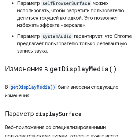
Параметр
selfBrowserSurface
можно
использовать, чтобы запретить пользователю
делиться текущей вкладкой. Это позволяет
избежать эффекта «зеркала».
Параметр
systemAudio
гарантирует, что Chrome
предлагает пользователю только релевантную
запись звука.
Изменения в
get
Display
Media(
)
В
getDisplayMedia()
были внесены следующие
изменения.
Параметр
display
Surface
Веб-приложения со специализированными
пользовательскими путями, которые лучше всего