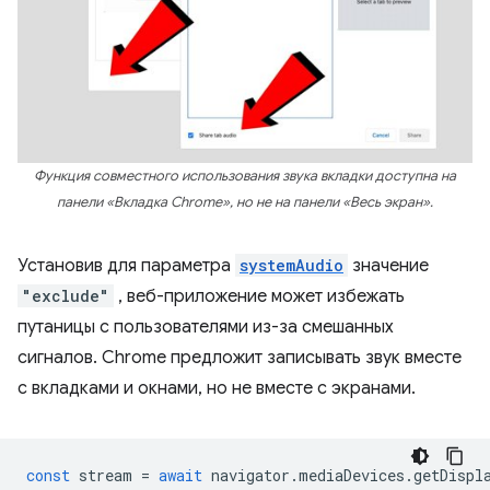
Функция совместного использования звука вкладки доступна на
панели «Вкладка Chrome», но не на панели «Весь экран».
Установив для параметра
systemAudio
значение
"exclude"
, веб-приложение может избежать
путаницы с пользователями из-за смешанных
сигналов. Chrome предложит записывать звук вместе
с вкладками и окнами, но не вместе с экранами.
const
stream
=
await
navigator
.
mediaDevices
.
getDispl