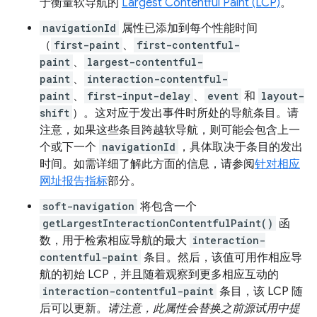
于衡量软导航的
Largest Contentful Paint (LCP)
。
navigationId
属性已添加到每个性能时间
（
first-paint
、
first-contentful-
paint
、
largest-contentful-
paint
、
interaction-contentful-
paint
、
first-input-delay
、
event
和
layout-
shift
）。这对应于发出事件时所处的导航条目。请
注意，如果这些条目跨越软导航，则可能会包含上一
个或下一个
navigationId
，具体取决于条目的发出
时间。如需详细了解此方面的信息，请参阅
针对相应
网址报告指标
部分。
soft-navigation
将包含一个
getLargestInteractionContentfulPaint()
函
数，用于检索相应导航的最大
interaction-
contentful-paint
条目。然后，该值可用作相应导
航的初始 LCP，并且随着观察到更多相应互动的
interaction-contentful-paint
条目，该 LCP 随
后可以更新。
请注意，此属性会替换之前源试用中提