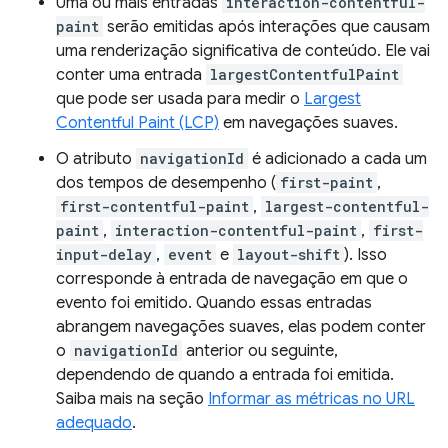
Uma ou mais entradas
interaction-contentful-
paint
serão emitidas após interações que causam
uma renderização significativa de conteúdo. Ele vai
conter uma entrada
largestContentfulPaint
que pode ser usada para medir o
Largest
Contentful Paint (LCP)
em navegações suaves.
O atributo
navigationId
é adicionado a cada um
dos tempos de desempenho (
first-paint
,
first-contentful-paint
,
largest-contentful-
paint
,
interaction-contentful-paint
,
first-
input-delay
,
event
e
layout-shift
). Isso
corresponde à entrada de navegação em que o
evento foi emitido. Quando essas entradas
abrangem navegações suaves, elas podem conter
o
navigationId
anterior ou seguinte,
dependendo de quando a entrada foi emitida.
Saiba mais na seção
Informar as métricas no URL
adequado
.