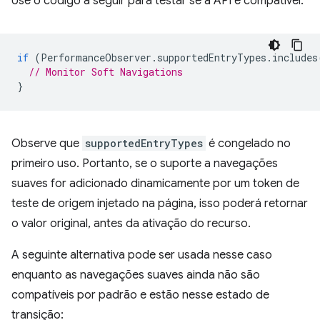
Use o código a seguir para testar se a API é compatível:
if
(
PerformanceObserver
.
supportedEntryTypes
.
includes
// Monitor Soft Navigations
}
Observe que
supportedEntryTypes
é congelado no
primeiro uso. Portanto, se o suporte a navegações
suaves for adicionado dinamicamente por um token de
teste de origem injetado na página, isso poderá retornar
o valor original, antes da ativação do recurso.
A seguinte alternativa pode ser usada nesse caso
enquanto as navegações suaves ainda não são
compatíveis por padrão e estão nesse estado de
transição: