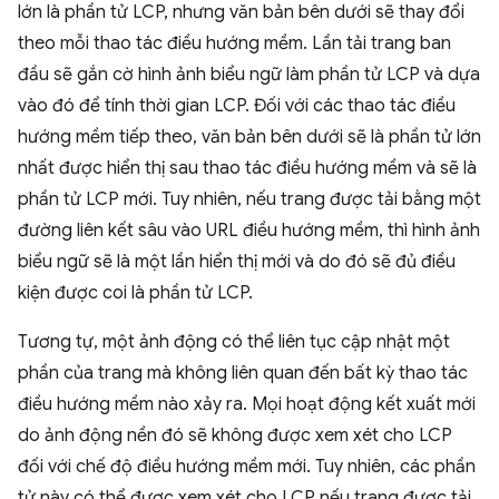
lớn là phần tử LCP, nhưng văn bản bên dưới sẽ thay đổi
theo mỗi thao tác điều hướng mềm. Lần tải trang ban
đầu sẽ gắn cờ hình ảnh biểu ngữ làm phần tử LCP và dựa
vào đó để tính thời gian LCP. Đối với các thao tác điều
hướng mềm tiếp theo, văn bản bên dưới sẽ là phần tử lớn
nhất được hiển thị sau thao tác điều hướng mềm và sẽ là
phần tử LCP mới. Tuy nhiên, nếu trang được tải bằng một
đường liên kết sâu vào URL điều hướng mềm, thì hình ảnh
biểu ngữ sẽ là một lần hiển thị mới và do đó sẽ đủ điều
kiện được coi là phần tử LCP.
Tương tự, một ảnh động có thể liên tục cập nhật một
phần của trang mà không liên quan đến bất kỳ thao tác
điều hướng mềm nào xảy ra. Mọi hoạt động kết xuất mới
do ảnh động nền đó sẽ không được xem xét cho LCP
đối với chế độ điều hướng mềm mới. Tuy nhiên, các phần
tử này có thể được xem xét cho LCP nếu trang được tải