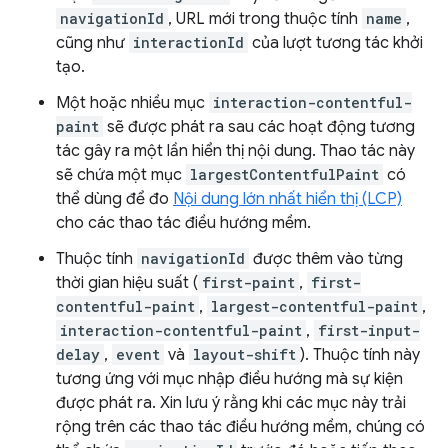
navigationId
, URL mới trong thuộc tính
name
,
cũng như
interactionId
của lượt tương tác khởi
tạo.
Một hoặc nhiều mục
interaction-contentful-
paint
sẽ được phát ra sau các hoạt động tương
tác gây ra một lần hiển thị nội dung. Thao tác này
sẽ chứa một mục
largestContentfulPaint
có
thể dùng để đo
Nội dung lớn nhất hiển thị (LCP)
cho các thao tác điều hướng mềm.
Thuộc tính
navigationId
được thêm vào từng
thời gian hiệu suất (
first-paint
,
first-
contentful-paint
,
largest-contentful-paint
,
interaction-contentful-paint
,
first-input-
delay
,
event
và
layout-shift
). Thuộc tính này
tương ứng với mục nhập điều hướng mà sự kiện
được phát ra. Xin lưu ý rằng khi các mục này trải
rộng trên các thao tác điều hướng mềm, chúng có