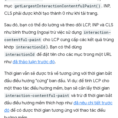
mục
getLargestInteractionContentfulPaint()
. INP,
CLS phải được khởi tạo thành 0 như khi tải trang.
Sau đó, bạn có thể đo lường và theo dõi LCP, INP và CLS
như bình thường (ngoại trừ việc sử dụng
interaction-
contentful-paint
cho LCP cung cấp các kết quả trùng
khớp
interactionId
). Bạn có thể dùng
interactionId
để đặt tên cho các mục trong một URL
như
đã thảo luận trước đó
.
Thời gian vẫn sẽ được trả về tương ứng với thời gian bắt
đầu điều hướng "cứng" ban đầu. Ví dụ: để tính LCP cho
một thao tác điều hướng mềm, bạn sẽ cần lấy thời gian
interaction-contentful-paint
và trừ đi thời gian bắt
đầu điều hướng mềm thích hợp như
đã nêu chi tiết trước
đó
để có được thời gian tương ứng với thao tác điều
hướng mềm.