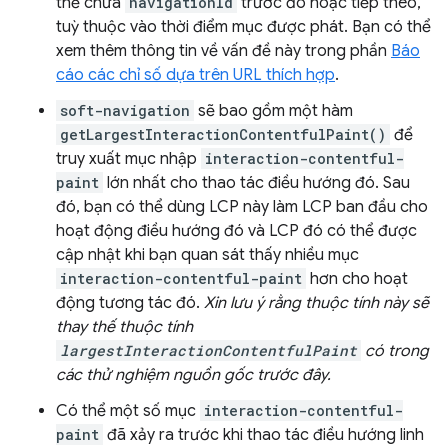
thể chứa
navigationId
trước đó hoặc tiếp theo,
tuỳ thuộc vào thời điểm mục được phát. Bạn có thể
xem thêm thông tin về vấn đề này trong phần
Báo
cáo các chỉ số dựa trên URL thích hợp
.
soft-navigation
sẽ bao gồm một hàm
getLargestInteractionContentfulPaint()
để
truy xuất mục nhập
interaction-contentful-
paint
lớn nhất cho thao tác điều hướng đó. Sau
đó, bạn có thể dùng LCP này làm LCP ban đầu cho
hoạt động điều hướng đó và LCP đó có thể được
cập nhật khi bạn quan sát thấy nhiều mục
interaction-contentful-paint
hơn cho hoạt
động tương tác đó.
Xin lưu ý rằng thuộc tính này sẽ
thay thế thuộc tính
largestInteractionContentfulPaint
có trong
các thử nghiệm nguồn gốc trước đây.
Có thể một số mục
interaction-contentful-
paint
đã xảy ra trước khi thao tác điều hướng linh