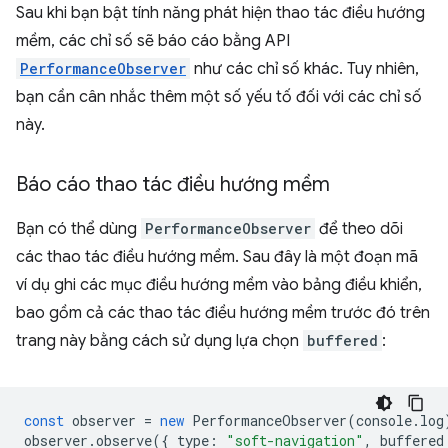
Sau khi bạn bật tính năng phát hiện thao tác điều hướng
mềm, các chỉ số sẽ báo cáo bằng API
PerformanceObserver
như các chỉ số khác. Tuy nhiên,
bạn cần cân nhắc thêm một số yếu tố đối với các chỉ số
này.
Báo cáo thao tác điều hướng mềm
Bạn có thể dùng
PerformanceObserver
để theo dõi
các thao tác điều hướng mềm. Sau đây là một đoạn mã
ví dụ ghi các mục điều hướng mềm vào bảng điều khiển,
bao gồm cả các thao tác điều hướng mềm trước đó trên
trang này bằng cách sử dụng lựa chọn
buffered
:
const
observer
=
new
PerformanceObserver
(
console
.
log
observer
.
observe
({
type
:
"soft-navigation"
,
buffered