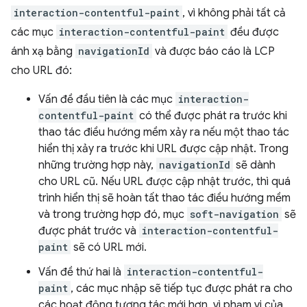
interaction-contentful-paint
, vì không phải tất cả
các mục
interaction-contentful-paint
đều được
ánh xạ bằng
navigationId
và được báo cáo là LCP
cho URL đó:
Vấn đề đầu tiên là các mục
interaction-
contentful-paint
có thể được phát ra trước khi
thao tác điều hướng mềm xảy ra nếu một thao tác
hiển thị xảy ra trước khi URL được cập nhật. Trong
những trường hợp này,
navigationId
sẽ dành
cho URL cũ. Nếu URL được cập nhật trước, thì quá
trình hiển thị sẽ hoàn tất thao tác điều hướng mềm
và trong trường hợp đó, mục
soft-navigation
sẽ
được phát trước và
interaction-contentful-
paint
sẽ có URL mới.
Vấn đề thứ hai là
interaction-contentful-
paint
, các mục nhập sẽ tiếp tục được phát ra cho
các hoạt động tương tác mới hơn, vì phạm vi của