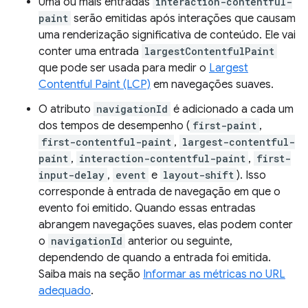
Uma ou mais entradas
interaction-contentful-
paint
serão emitidas após interações que causam
uma renderização significativa de conteúdo. Ele vai
conter uma entrada
largestContentfulPaint
que pode ser usada para medir o
Largest
Contentful Paint (LCP)
em navegações suaves.
O atributo
navigationId
é adicionado a cada um
dos tempos de desempenho (
first-paint
,
first-contentful-paint
,
largest-contentful-
paint
,
interaction-contentful-paint
,
first-
input-delay
,
event
e
layout-shift
). Isso
corresponde à entrada de navegação em que o
evento foi emitido. Quando essas entradas
abrangem navegações suaves, elas podem conter
o
navigationId
anterior ou seguinte,
dependendo de quando a entrada foi emitida.
Saiba mais na seção
Informar as métricas no URL
adequado
.