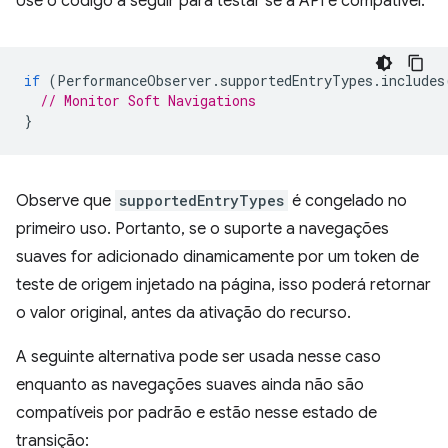
Use o código a seguir para testar se a API é compatível:
if
(
PerformanceObserver
.
supportedEntryTypes
.
includes
// Monitor Soft Navigations
}
Observe que
supportedEntryTypes
é congelado no
primeiro uso. Portanto, se o suporte a navegações
suaves for adicionado dinamicamente por um token de
teste de origem injetado na página, isso poderá retornar
o valor original, antes da ativação do recurso.
A seguinte alternativa pode ser usada nesse caso
enquanto as navegações suaves ainda não são
compatíveis por padrão e estão nesse estado de
transição: