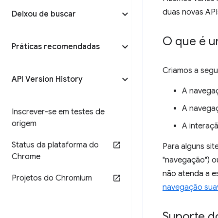
duas novas API
Deixou de buscar
O que é u
Práticas recomendadas
Criamos a segu
API Version History
A navegaç
A navegaç
Inscrever-se em testes de
origem
A interaçã
Status da plataforma do
Para alguns sit
Chrome
"navegação") o
não atenda a e
Projetos do Chromium
navegação sua
Suporte d