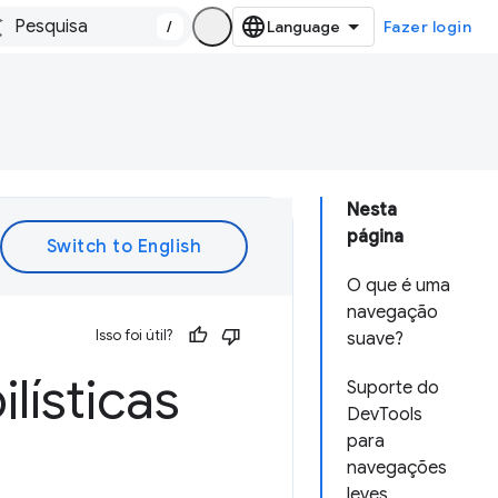
/
Fazer login
Nesta
página
O que é uma
navegação
Isso foi útil?
suave?
lísticas
Suporte do
DevTools
para
navegações
leves