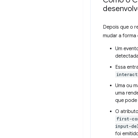
Como o Ch
desenvolv
Depois que o r
mudar a forma 
Um event
detectada
Essa entr
interact
Uma ou m
uma rende
que pode 
O atribut
first-co
input-de
foi emiti