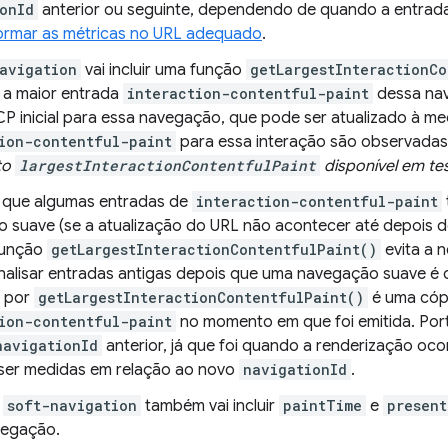
onId
anterior ou seguinte, dependendo de quando a entrada 
ormar as métricas no URL adequado
.
avigation
vai incluir uma função
getLargestInteractionCo
 a maior entrada
interaction-contentful-paint
dessa nav
P inicial para essa navegação, que pode ser atualizado à m
ion-contentful-paint
para essa interação são observadas
to
largestInteractionContentfulPaint
disponível em tes
l que algumas entradas de
interaction-contentful-paint
 suave (se a atualização do URL não acontecer até depois d
função
getLargestInteractionContentfulPaint()
evita a 
analisar entradas antigas depois que uma navegação suave é 
a por
getLargestInteractionContentfulPaint()
é uma cópi
ion-contentful-paint
no momento em que foi emitida. Port
navigationId
anterior, já que foi quando a renderização oc
ser medidas em relação ao novo
navigationId
.
a
soft-navigation
também vai incluir
paintTime
e
present
vegação.