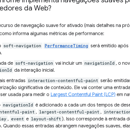
rome implementa navegações suaves p
edores da Web?
ecurso de navegação suave for ativado (mais detalhes na pró
como informa algumas métricas de performance:
o
soft-navigation
PerformanceTiming
será emitido após
.
ada de
soft-navigation
vai incluir um
navigationId
, o no
ionId
da interação inicial.
ais entradas
interaction-contentful-paint
serão emitida
rização significativa de conteúdo. Ele vai conter uma entrad
ser usada para medir o
Largest Contentful Paint (LCP)
em na
o
navigationId
é adicionado a cada um dos tempos de des
ntentful-paint
,
largest-contentful-paint
,
interactio
lay
,
event
e
layout-shift
). Isso corresponde à entrada
do. Quando essas entradas abrangem navegações suaves, el