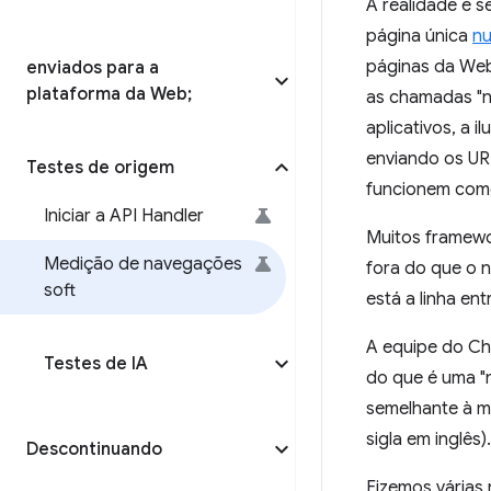
A realidade é s
página única
nu
páginas da Web 
enviados para a
plataforma da Web;
as chamadas "n
aplicativos, a 
enviando os URL
Testes de origem
funcionem como
Iniciar a API Handler
Muitos framewo
Medição de navegações
fora do que o n
soft
está a linha en
A equipe do Ch
Testes de IA
do que é uma "
semelhante à m
sigla em inglês).
Descontinuando
Fizemos várias