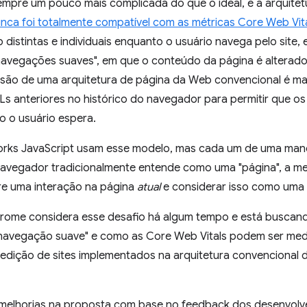
empre um pouco mais complicada do que o ideal, e a arquitetu
nca foi totalmente compatível com as métricas Core Web Vit
distintas e individuais enquanto o usuário navega pelo site,
avegações suaves", em que o conteúdo da página é alterado
ilusão de uma arquitetura de página da Web convencional é m
s anteriores no histórico do navegador para permitir que os 
 o usuário espera.
rks JavaScript usam esse modelo, mas cada um de uma manei
avegador tradicionalmente entende como uma "página", a medi
tre uma interação na página
atual
e considerar isso como uma
rome considera esse desafio há algum tempo e está buscand
navegação suave" e como as Core Web Vitals podem ser medi
edição de sites implementados na arquitetura convencional d
 melhorias na proposta com base no feedback dos desenvol