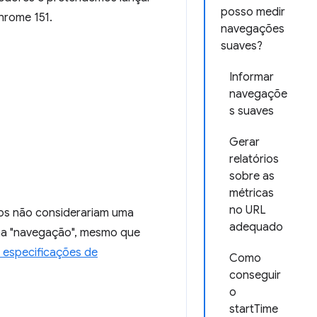
posso medir
hrome 151.
navegações
suaves?
Informar
navegaçõe
s suaves
Gerar
relatórios
sobre as
métricas
no URL
rios não considerariam uma
adequado
uma "navegação", mesmo que
e especificações de
Como
conseguir
o
startTime