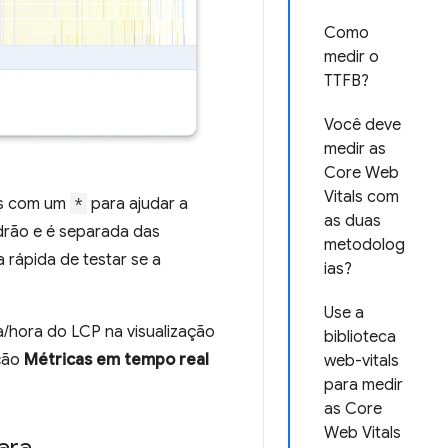
Como
medir o
TTFB?
Você deve
medir as
Core Web
Vitals com
os com um
*
para ajudar a
as duas
adrão e é separada das
metodolog
 rápida de testar se a
ias?
Use a
/hora do LCP na visualização
biblioteca
ação
Métricas em tempo real
web-vitals
para medir
as Core
Web Vitals