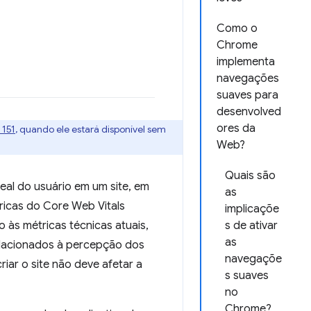
Como o
Chrome
implementa
navegações
suaves para
desenvolved
ores da
 151
, quando ele estará disponível sem
Web?
Quais são
eal do usuário em um site, em
as
ricas do Core Web Vitals
implicaçõe
 às métricas técnicas atuais,
s de ativar
as
lacionados à percepção dos
navegaçõe
iar o site não deve afetar a
s suaves
no
Chrome?