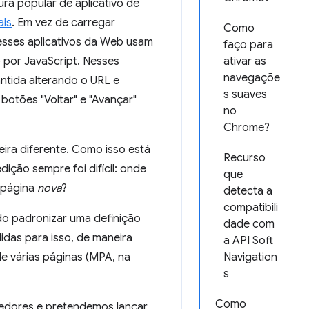
ra popular de aplicativo de
als
. Em vez de carregar
Como
 esses aplicativos da Web usam
faço para
 por JavaScript. Nesses
ativar as
navegaçõe
antida alterando o URL e
s suaves
botões "Voltar" e "Avançar"
no
Chrome?
ra diferente. Como isso está
Recurso
ção sempre foi difícil: onde
que
 página
nova
?
detecta a
compatibili
o padronizar uma definição
dade com
das para isso, de maneira
a API Soft
e várias páginas (MPA, na
Navigation
s
Como
vedores e pretendemos lançar