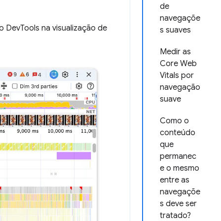
de
navegaçõe
 DevTools na visualização de
s suaves
Medir as
Core Web
Vitals por
navegação
suave
Como o
conteúdo
que
permanec
e o mesmo
entre as
navegaçõe
s deve ser
tratado?