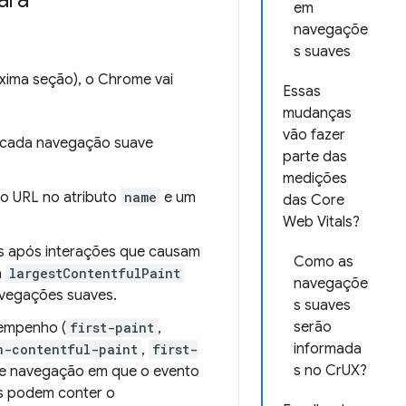
ara
em
navegaçõe
s suaves
xima seção), o Chrome vai
Essas
mudanças
vão fazer
 cada navegação suave
parte das
medições
vo URL no atributo
name
e um
das Core
Web Vitals?
s após interações que causam
Como as
a
largestContentfulPaint
navegaçõe
vegações suaves.
s suaves
serão
empenho (
first-paint
,
informada
n-contentful-paint
,
first-
s no CrUX?
 de navegação em que o evento
as podem conter o