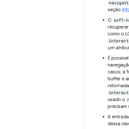
navigati
seção
Inf
O
soft-n
recuperar
como o LC
interact
um atribu
É possíve
navegação
casos, a 
buffer e 
retornad
interact
usado o
precisam 
A entrad
dessa na