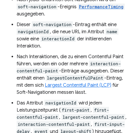
soft-navigation
-Ereignis
PerformanceTiming
ausgegeben.
Dieser
soft-navigation
-Eintrag enthält eine
navigationId
, die neue URL im Attribut
name
sowie eine
interactionId
der initiierenden
Interaktion.
Nach Interaktionen, die zu einem Contentful Paint
führen, werden ein oder mehrere
interaction-
contentful-paint
-Einträge ausgegeben. Dieser
enthält einen
largestContentfulPaint
-Eintrag,
mit dem sich
Largest Contentful Paint (LCP)
für
Soft-Navigationen messen lässt.
Das Attribut
navigationId
wird jedem
Leistungszeitpunkt (
first-paint
,
first-
contentful-paint
,
largest-contentful-paint
,
interaction-contentful-paint
,
first-input-
delay
,
event
und
layout-shift
) hinzugefügt.