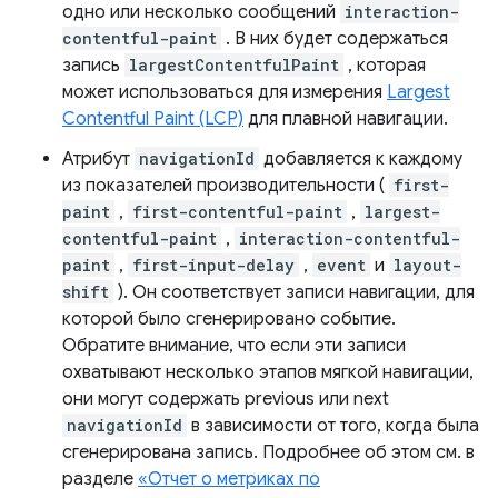
одно или несколько сообщений
interaction-
contentful-paint
. В них будет содержаться
запись
largestContentfulPaint
, которая
может использоваться для измерения
Largest
Contentful Paint (LCP)
для плавной навигации.
Атрибут
navigationId
добавляется к каждому
из показателей производительности (
first-
paint
,
first-contentful-paint
,
largest-
contentful-paint
,
interaction-contentful-
paint
,
first-input-delay
,
event
и
layout-
shift
). Он соответствует записи навигации, для
которой было сгенерировано событие.
Обратите внимание, что если эти записи
охватывают несколько этапов мягкой навигации,
они могут содержать previous или next
navigationId
в зависимости от того, когда была
сгенерирована запись. Подробнее об этом см. в
разделе
«Отчет о метриках по