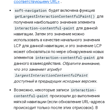
соответствующему URL»
.
soft-navigation
будет включена функция
getLargestInteractionContentfulPaint()
для
получения наибольшего значения элемента
interaction-contentful-paint
для данной
навигации. Затем это значение можно
использовать в качестве начального значения
LCP для данной навигации, и это значение LCP
может обновляться по мере обнаружения новых
элементов
interaction-contentful-paint
для
данного взаимодействия.
Обратите внимание,
что это заменяет атрибут
largestInteractionContentfulPaint
доступный в предыдущих исходных версиях.
Возможно, некоторые записи
interaction-
contentful-paint
произошли до выполнения
мягкой навигации (если обновление URL-адреса
происходит только после этих отрисовок). В