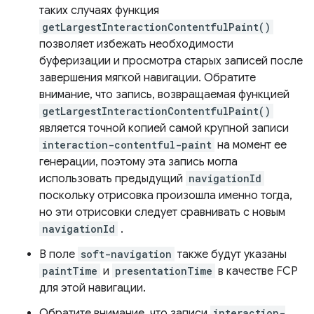
таких случаях функция
getLargestInteractionContentfulPaint()
позволяет избежать необходимости
буферизации и просмотра старых записей после
завершения мягкой навигации. Обратите
внимание, что запись, возвращаемая функцией
getLargestInteractionContentfulPaint()
является точной копией самой крупной записи
interaction-contentful-paint
на момент ее
генерации, поэтому эта запись могла
использовать предыдущий
navigationId
поскольку отрисовка произошла именно тогда,
но эти отрисовки следует сравнивать с новым
navigationId
.
В поле
soft-navigation
также будут указаны
paintTime
и
presentationTime
в качестве FCP
для этой навигации.
Обратите внимание, что записи
interaction-