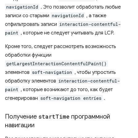
navigationId
. Это позволит обработать любые
записи со старыми
navigationId
, а также
отфильтровать записи
interaction-contentful-
paint
, которые не следует учитывать для LCP.
Кроме того, следует рассмотреть возможность
обработки функции
getLargestInteractionContentfulPaint()
элементов
soft-navigation
, чтобы упростить
обработку элементов
interaction-contentful-
paint
, которые возникают до того, как будет
сгенерирован
soft-navigation entries
.
Получение
start
Time
программной
навигации