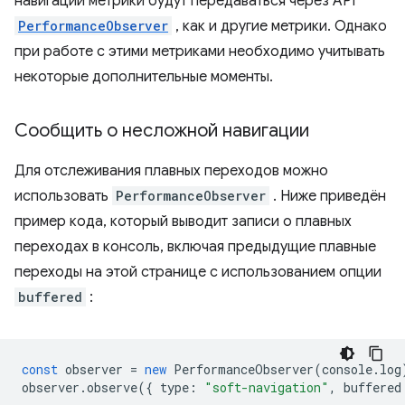
навигации метрики будут передаваться через API
PerformanceObserver
, как и другие метрики. Однако
при работе с этими метриками необходимо учитывать
некоторые дополнительные моменты.
Сообщить о несложной навигации
Для отслеживания плавных переходов можно
использовать
PerformanceObserver
. Ниже приведён
пример кода, который выводит записи о плавных
переходах в консоль, включая предыдущие плавные
переходы на этой странице с использованием опции
buffered
:
const
observer
=
new
PerformanceObserver
(
console
.
log
observer
.
observe
({
type
:
"soft-navigation"
,
buffered