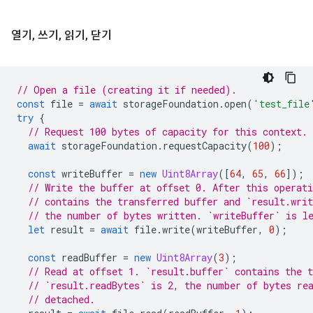
열기
,
쓰기
,
읽기
,
닫기
// Open a file (creating it if needed).
const
file
=
await
storageFoundation
.
open
(
'test_file
try
{
// Request 100 bytes of capacity for this context.
await
storageFoundation
.
requestCapacity
(
100
);
const
writeBuffer
=
new
Uint8Array
([
64
,
65
,
66
]);
// Write the buffer at offset 0. After this operati
// contains the transferred buffer and `result.writ
// the number of bytes written. `writeBuffer` is l
let
result
=
await
file
.
write
(
writeBuffer
,
0
);
const
readBuffer
=
new
Uint8Array
(
3
);
// Read at offset 1. `result.buffer` contains the t
// `result.readBytes` is 2, the number of bytes re
// detached.