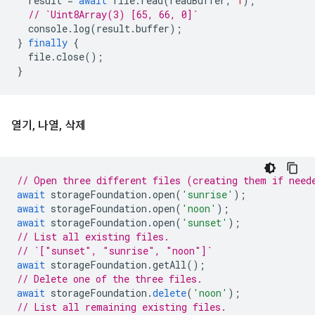
result
=
await
file
.
read
(
readBuffer
,
1
);
// `Uint8Array(3) [65, 66, 0]`
console
.
log
(
result
.
buffer
);
}
finally
{
file
.
close
();
}
열기
,
나열
,
삭제
// Open three different files (creating them if need
await
storageFoundation
.
open
(
'sunrise'
);
await
storageFoundation
.
open
(
'noon'
);
await
storageFoundation
.
open
(
'sunset'
);
// List all existing files.
// `["sunset", "sunrise", "noon"]`
await
storageFoundation
.
getAll
();
// Delete one of the three files.
await
storageFoundation
.
delete
(
'noon'
);
// List all remaining existing files.