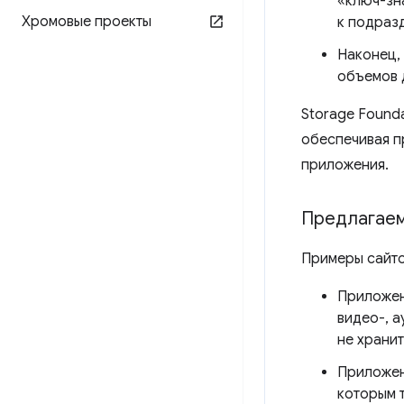
«ключ-зн
Хромовые проекты
к подраз
Наконец,
объемов 
Storage Found
обеспечивая п
приложения.
Предлагаем
Примеры сайтов
Приложен
видео-, а
не хранит
Приложен
которым 