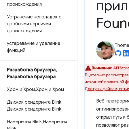
прил
происхождения
Устранение неполадок с
Foun
пробными версиями
происхождения
устаревание и удаление
Thomas
функций
Внимание:
API Stor
Разработка браузера
,
Тщательно рассмотрев 
Разработка браузера
исходной приватной фа
Доступ к файлам, опт
Хром и Хром
,
Хром и Хром
Веб-платформа
Движок рендеринга Blink
,
Движок рендеринга Blink
оптимизирован
открыл путь к
Намерения Blink
,
Намерения
позволяют раз
Blink