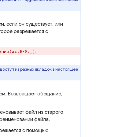
м, если он существует, или
торое разрешается с
ание (
,
,
).
az
0-9
_
доступ из разных вкладок в настоящее
нем. Возвращает обещание,
еновывает файл из старого
ереименовании файла.
зрешается с помощью