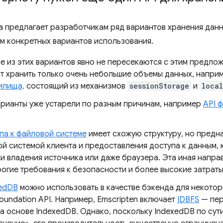
 предлагает разработчикам ряд вариантов хранения данн
ом конкретных вариантов использования.
е из этих вариантов явно не пересекаются с этим предло
т хранить только очень небольшие объемы данных, напри
илища,
состоящий из механизмов
sessionStorage
и
loca
арианты уже устарели по разным причинам, например
API 
упа к файловой системе
имеет схожую структуру, но предн
й системой клиента и предоставления доступа к данным, 
и владения источника или даже браузера. Эта иная напра
рогие требования к безопасности и более высокие затраты
xedDB
можно использовать в качестве бэкенда для некото
oundation API. Например, Emscripten включает
IDBFS
— пер
на основе IndexedDB. Однако, поскольку IndexedDB по сут