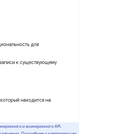
циональность для
 записи к существующему
 который находится на
хронного и асинхронного API.
я решения. Подробнее о компромиссах