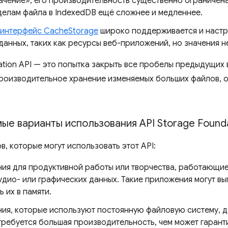
ачение», его производительность существенно ограничена
делам файла в IndexedDB ещё сложнее и медленнее.
интерфейс CacheStorage
широко поддерживается и настр
данных, таких как ресурсы веб-приложений, но значения н
ation API — это попытка закрыть все пробелы предыдущих 
роизводительное хранение изменяемых больших файлов, 
ые варианты использования API Storage Found
, которые могут использовать этот API:
ия для продуктивной работы или творчества, работающи
удио- или графических данных. Такие приложения могут выг
ь их в памяти.
ия, которые используют постоянную файловую систему, д
требуется большая производительность, чем может гарант