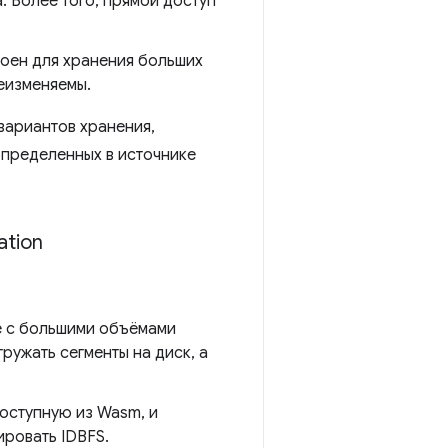
. Более того, прямой доступ
оен для хранения больших
еизменяемы.
вариантов хранения,
определенных в источнике
ation
е с большими объёмами
ружать сегменты на диск, а
оступную из Wasm, и
ировать IDBFS.