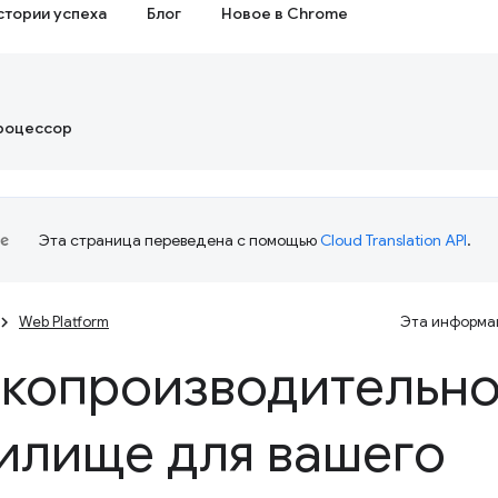
стории успеха
Блог
Новое в Chrome
роцессор
Эта страница переведена с помощью
Cloud Translation API
.
Web Platform
Эта информац
копроизводительн
илище для вашего