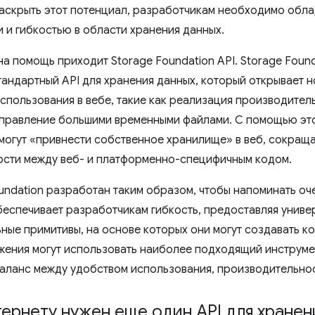
аскрыть этот потенциал, разработчикам необходимо обла
 и гибкостью в области хранения данных.
а помощь приходит Storage Foundation API. Storage Found
тандартный API для хранения данных, который открывает 
спользования в вебе, такие как реализация производител
правление большими временными файлами. С помощью эт
могут «привнести собственное хранилище» в веб, сокраща
сти между веб- и платформенно-специфичным кодом.
oundation разработан таким образом, чтобы напоминать о
обеспечивает разработчикам гибкость, предоставляя униве
ные примитивы, на основе которых они могут создавать к
жения могут использовать наиболее подходящий инструмен
аланс между удобством использования, производительно
ернету нужен еще один API для хранен