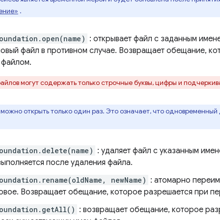
ение»
.
oundation.open(name)
: открывает файл с заданным имене
новый файл в противном случае. Возвращает обещание, ко
 файлом.
айлов могут содержать только строчные буквы, цифры и подчеркив
можно открыть только один раз. Это означает, что одновременный 
oundation.delete(name)
: удаляет файл с указанным име
выполняется после удаления файла.
Foundation.rename(oldName, newName)
: атомарно переим
новое. Возвращает обещание, которое разрешается при п
oundation.getAll()
: возвращает обещание, которое ра