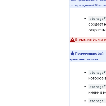
см. в
разделе «Объясн
storageF
создаёт 
открытым
Внимание:
Имена ф
Примечание:
файл 
время невозможен.
storageF
которое 
storage
имени в 
storageF