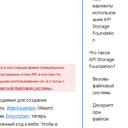
варианты
использов
ания API
Storage
Foundatio
n
Что такое
API Storage
Foundation?
тка в настоящее время прекращена.
агаемыми этим API, в контексте
Вызовы
щем использовании см. в статье «
файловой
иватной файловой системы»
.
системы
ходимые для создания
Дескрипт
ти,
WebAssembly
(Wasm)
оры
как
Emscripten,
теперь
файлов
нный код в вебе. Чтобы в