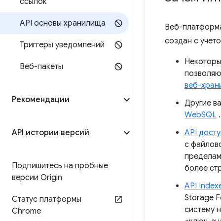
ссылок
API основы хранилища
Веб-платформа
создан с учет
Триггеры уведомлений
Некоторы
Веб-пакеты
позволяю
веб-хран
Рекомендации
Другие в
WebSQL
.
API истории версий
API дост
с файлово
пределам
Подпишитесь на пробные
более ст
версии Origin
API Inde
Storage F
Статус платформы
систему 
Chrome