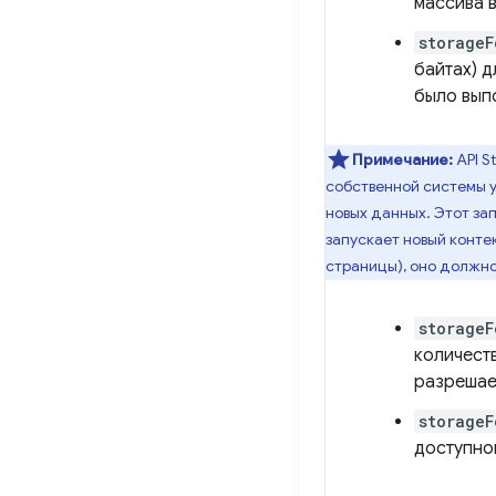
массива 
storageF
байтах) 
было вып
Примечание:
API S
собственной системы 
новых данных. Этот за
запускает новый контек
страницы), оно должно
storageF
количест
разрешае
storageF
доступно