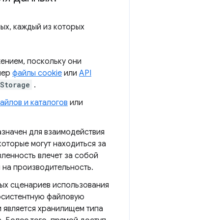
ых, каждый из которых
жением, поскольку они
мер
файлы cookie
или
API
lStorage
.
файлов и каталогов
или
азначен для взаимодействия
которые могут находиться за
вленность влечет за собой
 на производительность.
рых сценариев использования
систентную файловую
и является хранилищем типа