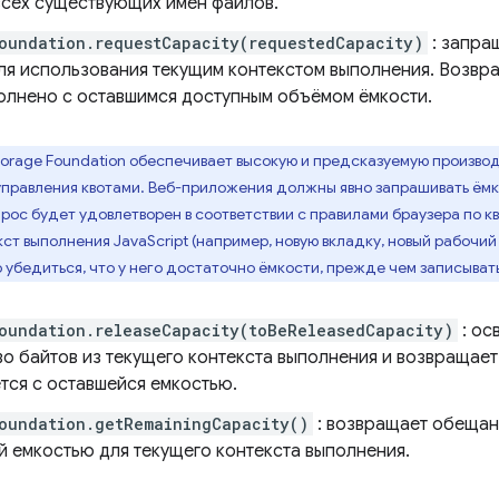
всех существующих имен файлов.
oundation.requestCapacity(requestedCapacity)
: запра
для использования текущим контекстом выполнения. Возвр
олнено с оставшимся доступным объёмом ёмкости.
torage Foundation обеспечивает высокую и предсказуемую произво
управления квотами. Веб-приложения должны явно запрашивать ём
прос будет удовлетворен в соответствии с правилами браузера по 
ст выполнения JavaScript (например, новую вкладку, новый рабочий
 убедиться, что у него достаточно ёмкости, прежде чем записыват
oundation.releaseCapacity(toBeReleasedCapacity)
: ос
во байтов из текущего контекста выполнения и возвращае
тся с оставшейся емкостью.
oundation.getRemainingCapacity()
: возвращает обещан
й емкостью для текущего контекста выполнения.