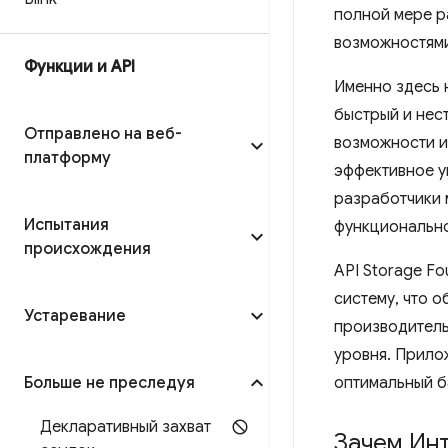
полной мере р
возможностями
Функции и API
Именно здесь н
быстрый и нес
Отправлено на веб-
возможности и
платформу
эффективное у
разработчики 
Испытания
функционально
происхождения
API Storage F
систему, что 
Устаревание
производитель
уровня. Прило
Больше не преследуя
оптимальный б
Декларативный захват
Зачем Инт