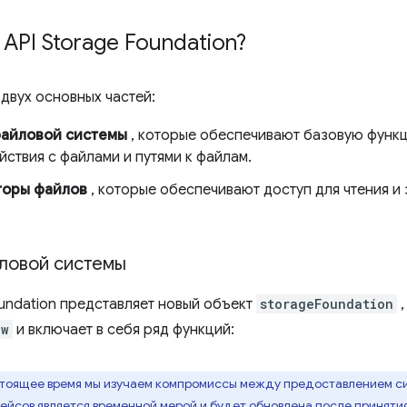
 API Storage Foundation?
 двух основных частей:
файловой системы
, которые обеспечивают базовую функ
ствия с файлами и путями к файлам.
торы файлов
, которые обеспечивают доступ для чтения и
ловой системы
oundation представляет новый объект
storageFoundation
,
ow
и включает в себя ряд функций:
тоящее время мы изучаем компромиссы между предоставлением син
йсов является временной мерой и будет обновлена после приняти