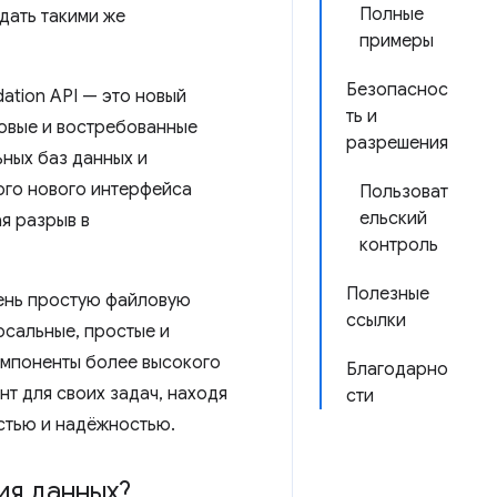
Полные
дать такими же
примеры
Безопаснос
ation API — это новый
ть и
новые и востребованные
разрешения
ьных баз данных и
ого нового интерфейса
Пользоват
ельский
я разрыв в
контроль
Полезные
чень простую файловую
ссылки
рсальные, простые и
омпоненты более высокого
Благодарно
т для своих задач, находя
сти
стью и надёжностью.
ия данных?