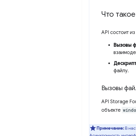
Что такое
API состоит из
Вызовы 
взаимодей
Дескрип
файлу.
Вызовы фай
API Storage F
объекте
wind
Примечание:
В нас
Асинхронность интерфе