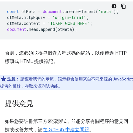
const
otMeta
=
document
.
createElement
(
'meta'
);
otMeta
.
httpEquiv
=
'origin-trial'
;
otMeta
.
content
=
'TOKEN_GOES_HERE'
;
document
.
head
.
append
(
otMeta
);
否則，您必須取得每個嵌入程式碼的網站，以便透過 HTTP
標頭或 HTML 提供符記。
注意：
請查看
我們的示範
，該示範會使用來自不同來源的 JavaScript
提供的權杖，存取來源測試功能。
提供意見
如果您要註冊第三方來源測試，並想分享有關程序的意見回
饋或改善方式，請
在 GitHub 中建立問題
。