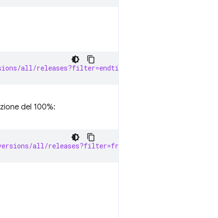
sions/all/releases?filter=endtime=1970-01-01T00:00:00Z
zione del 100%:
versions/all/releases?filter=fraction=1