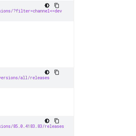
sions/?filter=channel<=dev
versions/all/releases
sions/85.0.4183.83/releases