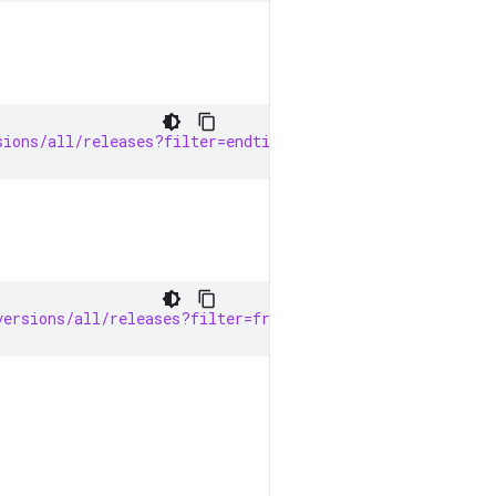
sions/all/releases?filter=endtime=1970-01-01T00:00:00Z
versions/all/releases?filter=fraction=1