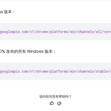
ws 版本：
googleapis.com/v1/chrome/platforms/win/channels/all/ver
0% 发布的所有 Windows 版本：
googleapis.com/v1/chrome/platforms/win/channels/stable/
该内容对您有帮助吗？