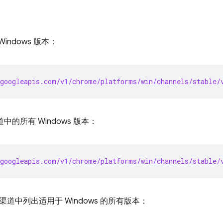
indows 版本：
googleapis.com/v1/chrome/platforms/win/channels/stable/
中的所有 Windows 版本：
googleapis.com/v1/chrome/platforms/win/channels/stable/
渠道中列出适用于 Windows 的所有版本：