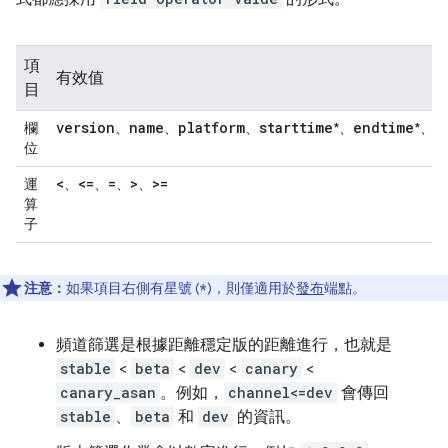
項
有效值
目
version
name
platform
starttime
endtime
f
欄
、
、
、
*、
*、
位
<
<=
=
>
>=
運
、
、
、
、
算
子
注意：
如果項目右側有星號 (
)，則僅適用於
發布
端點。
*
頻道篩選是根據距離穩定版的距離進行，也就是
stable
<
beta
<
dev
<
canary
<
canary_asan
。例如，
channel<=dev
會傳回
stable
、
beta
和
dev
的資訊。