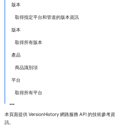
版本
取得指定平台和管道的版本資訊
版本
取得所有版本
產品
商品識別項
平台
取得所有平台
本頁面提供 VersionHistory 網路服務 API 的技術參考資
訊。