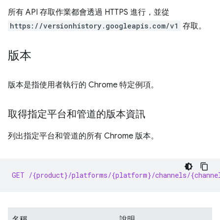
所有 API 存取作業都會透過 HTTPS 進行，並從
https://versionhistory.googleapis.com/v1
存取。
版本
版本是指使用者執行的 Chrome 特定例項。
取得指定平台和管道的版本資訊
列出指定平台和管道的所有 Chrome 版本。
GET /{product}/platforms/{platform}/channels/{channe
名稱
說明