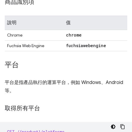
商品識別項
說明
值
chrome
Chrome
fuchsiawebengine
Fuchsia Web Engine
平台
平台是指產品執行的運算平台，例如 Windows、Android
等。
取得所有平台
GET /{product}/platforms