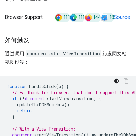
111
111
144
18
Browser Support
Source
如何触发
通过调用
document.startViewTransition
触发同文档
视图过渡：
function
handleClick
(
e
)
{
// Fallback for browsers that don't support this A
if
(
!
document
.
startViewTransition
)
{
updateTheDOMSomehow
();
return
;
}
// With a View Transition:
document
.
startViewTransition
(()
=
>
updateTheDOMSom