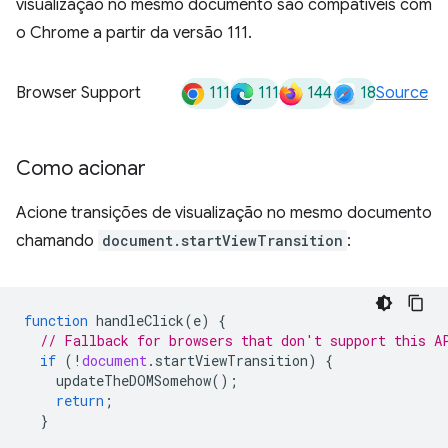
visualização no mesmo documento são compatíveis com
o Chrome a partir da versão 111.
111
111
144
18
Browser Support
Source
Como acionar
Acione transições de visualização no mesmo documento
chamando
document.startViewTransition
:
function
handleClick
(
e
)
{
// Fallback for browsers that don't support this A
if
(
!
document
.
startViewTransition
)
{
updateTheDOMSomehow
();
return
;
}