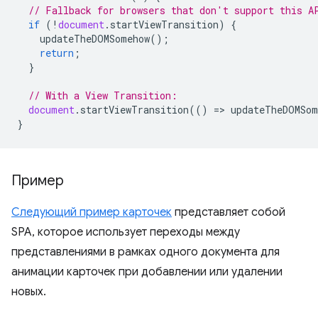
// Fallback for browsers that don't support this A
if
(
!
document
.
startViewTransition
)
{
updateTheDOMSomehow
();
return
;
}
// With a View Transition:
document
.
startViewTransition
(()
=
>
updateTheDOMSom
}
Пример
Следующий пример карточек
представляет собой
SPA, которое использует переходы между
представлениями в рамках одного документа для
анимации карточек при добавлении или удалении
новых.