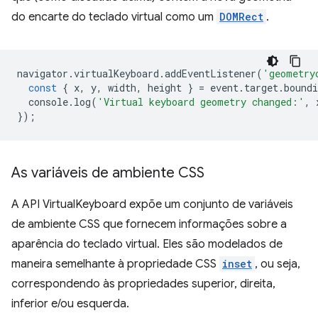
do encarte do teclado virtual como um
DOMRect
.
navigator
.
virtualKeyboard
.
addEventListener
(
'geometry
const
{
x
,
y
,
width
,
height
}
=
event
.
target
.
boundi
console
.
log
(
'Virtual keyboard geometry changed:'
,
});
As variáveis de ambiente CSS
A API VirtualKeyboard expõe um conjunto de variáveis
de ambiente CSS que fornecem informações sobre a
aparência do teclado virtual. Eles são modelados de
maneira semelhante à propriedade CSS
inset
, ou seja,
correspondendo às propriedades superior, direita,
inferior e/ou esquerda.