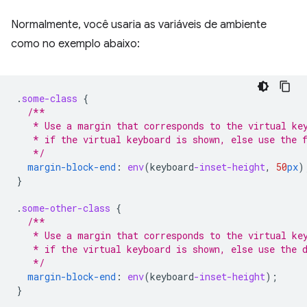
Normalmente, você usaria as variáveis de ambiente
como no exemplo abaixo:
.
some-class
{
/**
   * Use a margin that corresponds to the virtual ke
   * if the virtual keyboard is shown, else use the 
   */
margin-block-end
:
env
(
keyboard
-inset-height
,
50
px
)
}
.
some-other-class
{
/**
   * Use a margin that corresponds to the virtual ke
   * if the virtual keyboard is shown, else use the 
   */
margin-block-end
:
env
(
keyboard
-inset-height
);
}