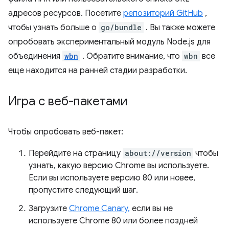
адресов ресурсов. Посетите
репозиторий GitHub
,
чтобы узнать больше о
go/bundle
. Вы также можете
опробовать экспериментальный модуль Node.js для
объединения
wbn
. Обратите внимание, что
wbn
все
еще находится на ранней стадии разработки.
Игра с веб-пакетами
Чтобы опробовать веб-пакет:
Перейдите на страницу
about://version
чтобы
узнать, какую версию Chrome вы используете.
Если вы используете версию 80 или новее,
пропустите следующий шаг.
Загрузите
Chrome Canary,
если вы не
используете Chrome 80 или более поздней