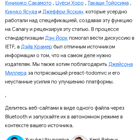
Кунихико Сакамото
,
Цуёси Хоро
,
Такаши Тойосима
,
Кинуко Ясуда
и
Джеффри Ясскин,
которые усердно
работали над спецификацией, создавая эту функцию
на Canary и рецензируя эту статью. В процессе
стандартизации
Дэн Йорк
помогал вести дискуссию в
IETF, а
Дэйв Крамер
был отличным источником
информации о том, что на самом деле нужно
издателям. Мы также хотим поблагодарить
Джейсона
Миллера
за потрясающий preact-todomvc и его
неустанные усилия по улучшению платформы.
,
Делитесь веб-сайтами в виде одного файла через
Bluetooth и запускайте их в автономном режиме в
контексте вашего источника.