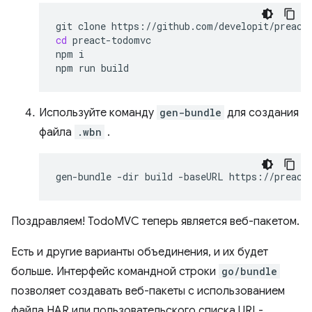
git
clone
cd
preact-todomvc

npm
i

npm
run
Используйте команду
gen-bundle
для создания
файла
.wbn
.
gen-bundle
-dir
build
-baseURL
https://preact
Поздравляем! TodoMVC теперь является веб-пакетом.
Есть и другие варианты объединения, и их будет
больше. Интерфейс командной строки
go/bundle
позволяет создавать веб-пакеты с использованием
файла HAR или пользовательского списка URL-