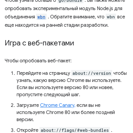
чтобы узнать больше о
go/bundle
. Вы также можете
опробовать экспериментальный модуль Node.js для
объединения
wbn
. Обратите внимание, что
wbn
все
еще находится на ранней стадии разработки.
Игра с веб-пакетами
Чтобы опробовать веб-пакет:
Перейдите на страницу
about://version
чтобы
узнать, какую версию Chrome вы используете.
Если вы используете версию 80 или новее,
пропустите следующий шаг.
Загрузите
Chrome Canary,
если вы не
используете Chrome 80 или более поздней
версии.
Откройте
about://flags/#web-bundles
.