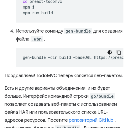
cd
preact-todomvc

npm
i

npm
run
Используйте команду
gen-bundle
для создания
файла
.wbn
.
gen-bundle
-dir
build
-baseURL
https://preact
Поздравляем! TodoMVC теперь является веб-пакетом.
Есть и другие варианты объединения, и их будет
больше. Интерфейс командной строки
go/bundle
позволяет создавать веб-пакеты с использованием
файла HAR или пользовательского списка URL-
адресов ресурсов. Посетите
репозиторий GitHub
,