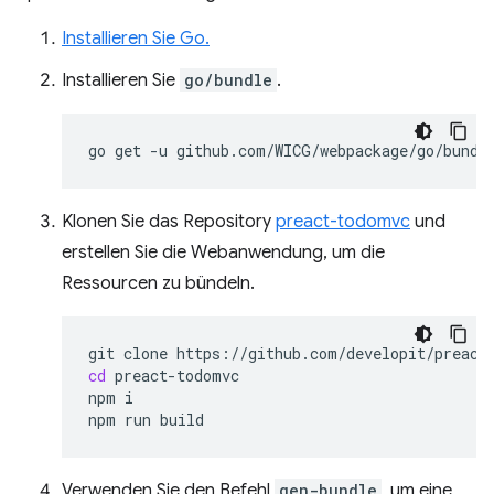
Installieren Sie Go.
Installieren Sie
go/bundle
.
go
get
-u
Klonen Sie das Repository
preact-todomvc
und
erstellen Sie die Webanwendung, um die
Ressourcen zu bündeln.
git
clone
cd
preact-todomvc

npm
i

npm
run
Verwenden Sie den Befehl
gen-bundle
, um eine