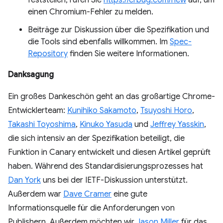
feststellen, rufen Sie
https://crbug.com/new
auf, um
einen Chromium-Fehler zu melden.
Beiträge zur Diskussion über die Spezifikation und
die Tools sind ebenfalls willkommen. Im
Spec-
Repository
finden Sie weitere Informationen.
Danksagung
Ein großes Dankeschön geht an das großartige Chrome-
Entwicklerteam:
Kunihiko Sakamoto
,
Tsuyoshi Horo
,
Takashi Toyoshima
,
Kinuko Yasuda
und
Jeffrey Yasskin
,
die sich intensiv an der Spezifikation beteiligt, die
Funktion in Canary entwickelt und diesen Artikel geprüft
haben. Während des Standardisierungsprozesses hat
Dan York
uns bei der IETF-Diskussion unterstützt.
Außerdem war
Dave Cramer
eine gute
Informationsquelle für die Anforderungen von
Publishern. Außerdem möchten wir
Jason Miller
für das