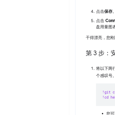
点击
保存
点击
Conn
盘用量图
干得漂亮，您刚
第 3 步
将以下两行
个感叹号
!git c
!cd he
您可