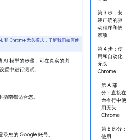
第 3 步：安
装正确的驱
动程序和依
赖项
L 和 Chrome 无头模式
，了解我们如何使
第 4 步：使
用和自动化
 AI 模型的步骤，可在真实的浏
无头
设置中进行测试。
Chrome
第 A 部
分：直接在
趣，本指南都适合您。
命令行中使
用无头
Chrome
第 B 部分：
录您的 Google 账号。
使用