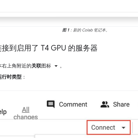
图 1
：新的 Colab 笔记本。
连接到启用了 T4 GPU 的服务器
arrow_drop_down
本右上角附近的
关联
图标
。
运行时类型
：