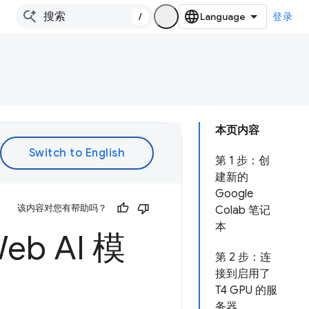
/
登录
本页内容
第 1 步：创
建新的
Google
该内容对您有帮助吗？
Colab 笔记
本
eb AI 模
第 2 步：连
接到启用了
T4 GPU 的服
务器