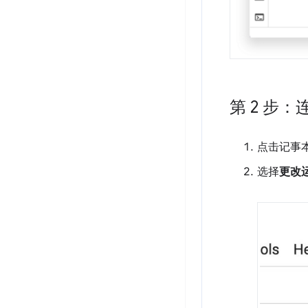
第 2 步：
点击记事
选择
更改