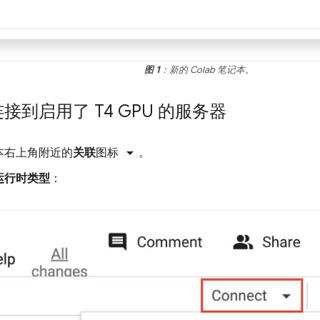
图 1
：新的 Colab 笔记本。
连接到启用了 T4 GPU 的服务器
arrow_drop_down
本右上角附近的
关联
图标
。
运行时类型
：