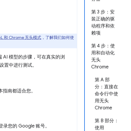
第 3 步：安
装正确的驱
动程序和依
赖项
L 和 Chrome 无头模式
，了解我们如何使
第 4 步：使
用和自动化
 AI 模型的步骤，可在真实的浏
无头
设置中进行测试。
Chrome
第 A 部
分：直接在
趣，本指南都适合您。
命令行中使
用无头
Chrome
第 B 部分：
录您的 Google 账号。
使用