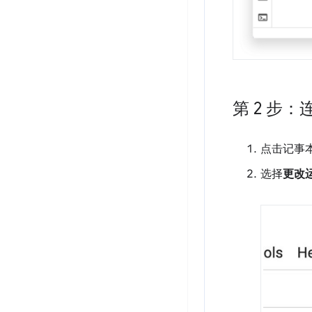
第 2 步：
点击记事
选择
更改