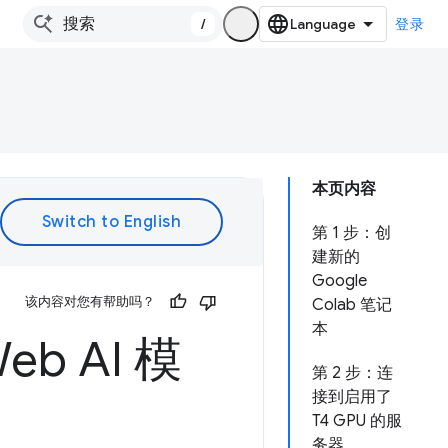
/
登录
本页内容
第 1 步：创
建新的
Google
该内容对您有帮助吗？
Colab 笔记
本
eb AI 模
第 2 步：连
接到启用了
T4 GPU 的服
务器