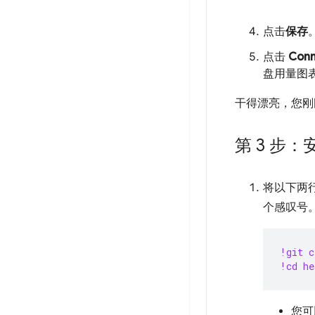
点击
保存
点击
Conn
盘用量图
干得漂亮，您刚
第 3 步
将以下两行
个感叹号
!git c
!cd he
您可