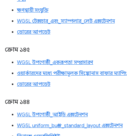
ক্ষণস্থায়ী সংযুক্তি
WGSL টেক্সচার_এবং_স্যাম্পলার_লেট এক্সটেনশন
ভোরের আপডেট
ক্রোম ১৪৫
WGSL উপগোষ্ঠী_একরূপতা সম্প্রসারণ
ওয়ার্কারদের মধ্যে পরীক্ষামূলক সিঙ্ক্রোনাস বাফার ম্যাপিং
ভোরের আপডেট
ক্রোম ১৪৪
WGSL উপগোষ্ঠী_আইডি এক্সটেনশন
WGSL uniform_buffer_standard_layout এক্সটেনশন