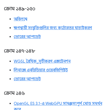
ক্রোম ১৪৯-১৫০
অবিলম্বে
ক্ষণস্থায়ী সংযুক্তিগুলির জন্য কঠোরতর যাচাইকরণ
ভোরের আপডেট
ক্রোম ১৪৭-১৪৮
WGSL রৈখিক_সূচীকরণ এক্সটেনশন
লিনাক্সে এনভিডিয়ার ওয়েবজিপিইউ
ভোরের আপডেট
ক্রোম ১৪৬
OpenGL ES 3.1-এ WebGPU সামঞ্জস্যপূর্ণ মোড সমর্থন
করে