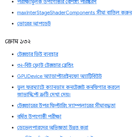
পরীক্ষামূলক উপগোষ্ঠীর বৈশিষ্ট্য পরিষ্করণ
maxInterStageShaderComponents সীমা বাতিল করুন
ভোরের আপডেট
ক্রোম ১৩২
টেক্সচার ভিউ ব্যবহার
৩২-বিট ফ্লোট টেক্সচার ব্লেন্ডিং
GPUDevice অ্যাডাপ্টারইনফো অ্যাট্রিবিউট
ভুল ফরম্যাটে ক্যানভাস কনটেক্সট কনফিগার করলে
জাভাস্ক্রিপ্ট ত্রুটি দেখা দেয়।
টেক্সচারের উপর ফিল্টারিং স্যাম্পলারের সীমাবদ্ধতা
বর্ধিত উপগোষ্ঠী পরীক্ষা
ডেভেলপারদের অভিজ্ঞতা উন্নত করা