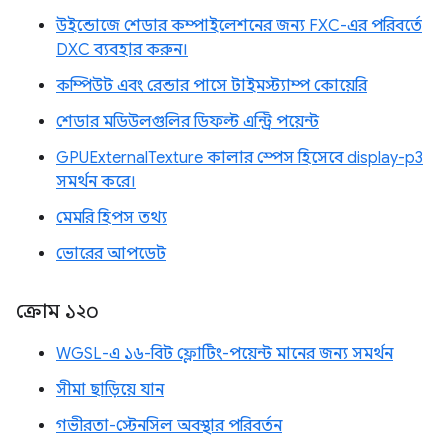
উইন্ডোজে শেডার কম্পাইলেশনের জন্য FXC-এর পরিবর্তে
DXC ব্যবহার করুন।
কম্পিউট এবং রেন্ডার পাসে টাইমস্ট্যাম্প কোয়েরি
শেডার মডিউলগুলির ডিফল্ট এন্ট্রি পয়েন্ট
GPUExternalTexture কালার স্পেস হিসেবে display-p3
সমর্থন করে।
মেমরি হিপস তথ্য
ভোরের আপডেট
ক্রোম ১২০
WGSL-এ ১৬-বিট ফ্লোটিং-পয়েন্ট মানের জন্য সমর্থন
সীমা ছাড়িয়ে যান
গভীরতা-স্টেনসিল অবস্থার পরিবর্তন