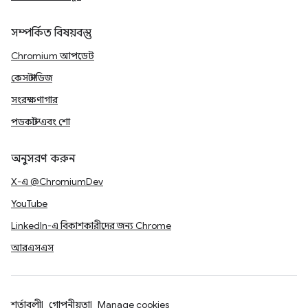
সম্পর্কিত বিষয়বস্তু
Chromium আপডেট
কেস স্টাডিজ
সংরক্ষণাগার
পডকাস্ট এবং শো
অনুসরণ করুন
X-এ @ChromiumDev
YouTube
LinkedIn-এ বিকাশকারীদের জন্য Chrome
আরএসএস
শর্তাবলী
গোপনীয়তা
Manage cookies