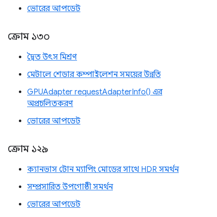
ভোরের আপডেট
ক্রোম ১৩০
দ্বৈত উৎস মিশ্রণ
মেটালে শেডার কম্পাইলেশন সময়ের উন্নতি
GPUAdapter requestAdapterInfo() এর
অপ্রচলিতকরণ
ভোরের আপডেট
ক্রোম ১২৯
ক্যানভাস টোন ম্যাপিং মোডের সাথে HDR সমর্থন
সম্প্রসারিত উপগোষ্ঠী সমর্থন
ভোরের আপডেট