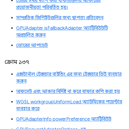
তৈরির সময় ম্যাপ করা বাফারগুলির আকারের
প্রয়োজনীয়তা পরিবর্তিত হয়।
সাম্প্রতিক জিপিইউগুলির জন্য স্থাপত্য প্রতিবেদন
GPUAdapter isFallbackAdapter অ্যাট্রিবিউটটি
অপ্রচলিত করুন
ভোরের আপডেট
ক্রোম ১৩৭
এক্সটার্নাল টেক্সচার বাইন্ডিং এর জন্য টেক্সচার ভিউ ব্যবহার
করুন
অফসেট এবং আকার নির্দিষ্ট না করে বাফার কপি করা হয়
WGSL workgroupUniformLoad অ্যাটমিকের পয়েন্টার
ব্যবহার করে
GPUAdapterInfo powerPreference অ্যাট্রিবিউট