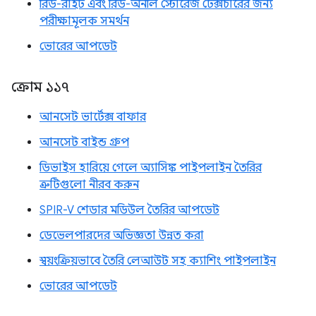
রিড-রাইট এবং রিড-অনলি স্টোরেজ টেক্সচারের জন্য
পরীক্ষামূলক সমর্থন
ভোরের আপডেট
ক্রোম ১১৭
আনসেট ভার্টেক্স বাফার
আনসেট বাইন্ড গ্রুপ
ডিভাইস হারিয়ে গেলে অ্যাসিঙ্ক পাইপলাইন তৈরির
ত্রুটিগুলো নীরব করুন
SPIR-V শেডার মডিউল তৈরির আপডেট
ডেভেলপারদের অভিজ্ঞতা উন্নত করা
স্বয়ংক্রিয়ভাবে তৈরি লেআউট সহ ক্যাশিং পাইপলাইন
ভোরের আপডেট