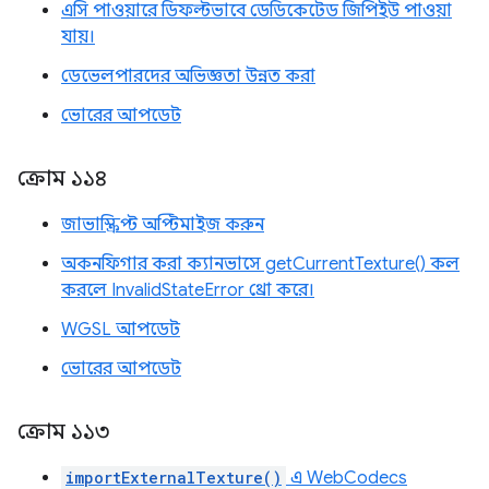
এসি পাওয়ারে ডিফল্টভাবে ডেডিকেটেড জিপিইউ পাওয়া
যায়।
ডেভেলপারদের অভিজ্ঞতা উন্নত করা
ভোরের আপডেট
ক্রোম ১১৪
জাভাস্ক্রিপ্ট অপ্টিমাইজ করুন
অকনফিগার করা ক্যানভাসে getCurrentTexture() কল
করলে InvalidStateError থ্রো করে।
WGSL আপডেট
ভোরের আপডেট
ক্রোম ১১৩
importExternalTexture()
এ WebCodecs