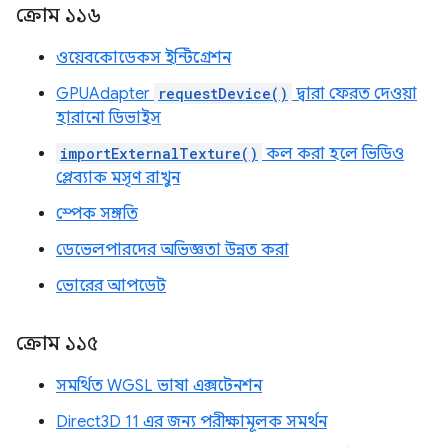
ক্রোম ১১৬
ওয়েবকোডেকস ইন্টিগ্রেশন
GPUAdapter
requestDevice()
দ্বারা ফেরত দেওয়া
হারানো ডিভাইস
importExternalTexture()
কল করা হলে ভিডিও
প্লেব্যাক মসৃণ রাখুন
স্পেক সঙ্গতি
ডেভেলপারদের অভিজ্ঞতা উন্নত করা
ভোরের আপডেট
ক্রোম ১১৫
সমর্থিত WGSL ভাষা এক্সটেনশন
Direct3D 11 এর জন্য পরীক্ষামূলক সমর্থন