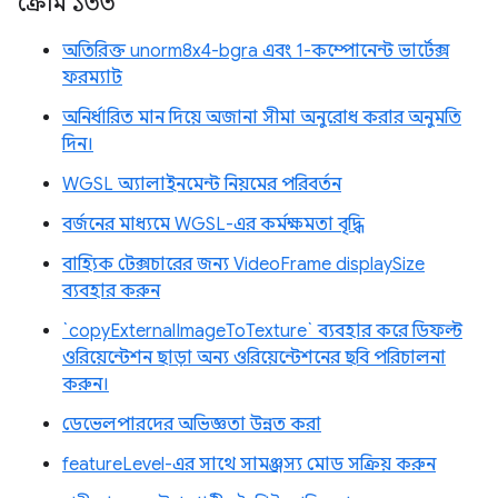
ক্রোম ১৩৩
অতিরিক্ত unorm8x4-bgra এবং 1-কম্পোনেন্ট ভার্টেক্স
ফরম্যাট
অনির্ধারিত মান দিয়ে অজানা সীমা অনুরোধ করার অনুমতি
দিন।
WGSL অ্যালাইনমেন্ট নিয়মের পরিবর্তন
বর্জনের মাধ্যমে WGSL-এর কর্মক্ষমতা বৃদ্ধি
বাহ্যিক টেক্সচারের জন্য VideoFrame displaySize
ব্যবহার করুন
`copyExternalImageToTexture` ব্যবহার করে ডিফল্ট
ওরিয়েন্টেশন ছাড়া অন্য ওরিয়েন্টেশনের ছবি পরিচালনা
করুন।
ডেভেলপারদের অভিজ্ঞতা উন্নত করা
featureLevel-এর সাথে সামঞ্জস্য মোড সক্রিয় করুন