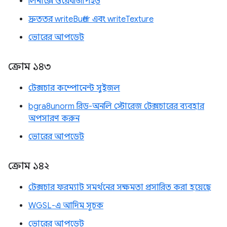
লিনাক্সে ওয়েবজিপিইউ
দ্রুততর writeBuffer এবং writeTexture
ভোরের আপডেট
ক্রোম ১৪৩
টেক্সচার কম্পোনেন্ট সুইজল
bgra8unorm রিড-অনলি স্টোরেজ টেক্সচারের ব্যবহার
অপসারণ করুন
ভোরের আপডেট
ক্রোম ১৪২
টেক্সচার ফরম্যাট সমর্থনের সক্ষমতা প্রসারিত করা হয়েছে
WGSL-এ আদিম সূচক
ভোরের আপডেট