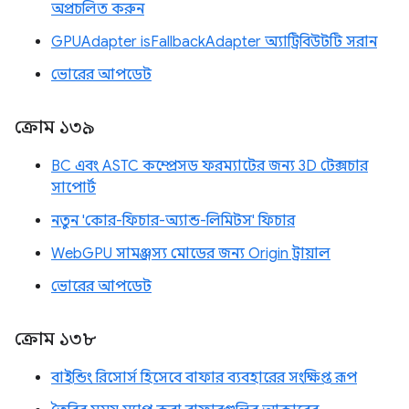
অপ্রচলিত করুন
GPUAdapter isFallbackAdapter অ্যাট্রিবিউটটি সরান
ভোরের আপডেট
ক্রোম ১৩৯
BC এবং ASTC কম্প্রেসড ফরম্যাটের জন্য 3D টেক্সচার
সাপোর্ট
নতুন 'কোর-ফিচার-অ্যান্ড-লিমিটস' ফিচার
WebGPU সামঞ্জস্য মোডের জন্য Origin ট্রায়াল
ভোরের আপডেট
ক্রোম ১৩৮
বাইন্ডিং রিসোর্স হিসেবে বাফার ব্যবহারের সংক্ষিপ্ত রূপ