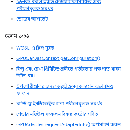
১৬-বিট নর্মালাইজড টেক্সচার ফরম্যাটের জন্য
পরীক্ষামূলক সমর্থন
ভোরের আপডেট
ক্রোম ১৩১
WGSL-এ ক্লিপ দূরত্ব
GPUCanvasContext getConfiguration()
বিন্দু এবং রেখা প্রিমিটিভগুলিতে গভীরতার পক্ষপাত থাকা
উচিত নয়।
উপগোষ্ঠীগুলির জন্য অন্তর্ভুক্তিমূলক স্ক্যান অন্তর্নির্মিত
ফাংশন
মাল্টি-ড্র ইনডিরেক্টের জন্য পরীক্ষামূলক সমর্থন
শেডার মডিউল সংকলন বিকল্প কঠোর গণিত
GPUAdapter requestAdapterInfo() অপসারণ করুন