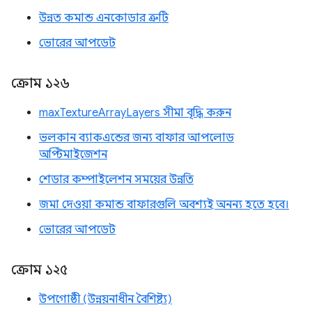
উন্নত কমান্ড এনকোডার ত্রুটি
ভোরের আপডেট
ক্রোম ১২৬
maxTextureArrayLayers সীমা বৃদ্ধি করুন
ভলকান ব্যাকএন্ডের জন্য বাফার আপলোড
অপ্টিমাইজেশন
শেডার কম্পাইলেশন সময়ের উন্নতি
জমা দেওয়া কমান্ড বাফারগুলি অবশ্যই অনন্য হতে হবে।
ভোরের আপডেট
ক্রোম ১২৫
উপগোষ্ঠী (উন্নয়নাধীন বৈশিষ্ট্য)