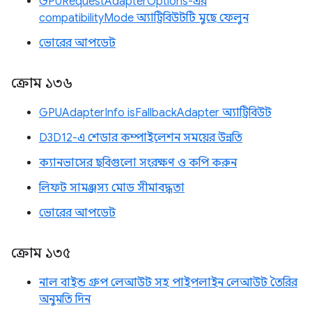
GPURequestAdapterOptions-এর
compatibilityMode অ্যাট্রিবিউটটি মুছে ফেলুন
ভোরের আপডেট
ক্রোম ১৩৬
GPUAdapterInfo isFallbackAdapter অ্যাট্রিবিউট
D3D12-এ শেডার কম্পাইলেশন সময়ের উন্নতি
ক্যানভাসের ছবিগুলো সংরক্ষণ ও কপি করুন
লিফট সামঞ্জস্য মোড সীমাবদ্ধতা
ভোরের আপডেট
ক্রোম ১৩৫
নাল বাইন্ড গ্রুপ লেআউট সহ পাইপলাইন লেআউট তৈরির
অনুমতি দিন