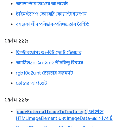
অ্যাডাপ্টার তথ্যের আপডেট
টাইমস্ট্যাম্প কোয়েরি কোয়ান্টাইজেশন
বসন্তকালীন পরিষ্কার-পরিচ্ছন্নতার বৈশিষ্ট্য
ক্রোম ১১৯
ফিল্টারযোগ্য ৩২-বিট ফ্লোট টেক্সচার
অগঠিত১০-১০-১০-২ শীর্ষবিন্দু বিন্যাস
rgb10a2uint টেক্সচার ফরম্যাট
ভোরের আপডেট
ক্রোম ১১৮
copyExternalImageToTexture()
ফাংশনে
HTMLImageElement এবং ImageData-এর সাপোর্ট