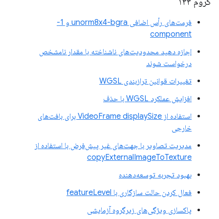
کروم ۱۳۳
فرمت‌های رأس اضافی unorm8x4-bgra و 1-
component
اجازه دهید محدودیت‌های ناشناخته با مقدار نامشخص
درخواست شوند
تغییرات قوانین ترازبندی WGSL
افزایش عملکرد WGSL با حذف
استفاده از VideoFrame displaySize برای بافت‌های
خارجی
مدیریت تصاویر با جهت‌های غیر پیش‌فرض با استفاده از
copyExternalImageToTexture
بهبود تجربه توسعه‌دهنده
فعال کردن حالت سازگاری با featureLevel
پاکسازی ویژگی‌های زیرگروه آزمایشی