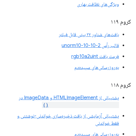
ویژگی‌های نظافت بهاری
کروم ۱۱۹
بافت‌های شناور ۳۲ بیتی قابل فیلتر
قالب رأس unorm10-10-10-2
فرمت بافت rgb10a2uint
به‌روزرسانی‌های سپیده‌دم
کروم ۱۱۸
پشتیبانی از HTMLImageElement و ImageData در
copyExternalImageToTexture()
پشتیبانی آزمایشی از بافت ذخیره‌سازی خواندنی-نوشتنی و
فقط خواندنی
به‌روزرسانی‌های سپیده‌دم