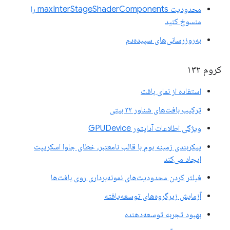
محدودیت maxInterStageShaderComponents را
منسوخ کنید
به‌روزرسانی‌های سپیده‌دم
کروم ۱۳۲
استفاده از نمای بافت
ترکیب بافت‌های شناور ۳۲ بیتی
ویژگی اطلاعات آداپتور GPUDevice
پیکربندی زمینه بوم با قالب نامعتبر، خطای جاوا اسکریپت
ایجاد می‌کند
فیلتر کردن محدودیت‌های نمونه‌برداری روی بافت‌ها
آزمایش زیرگروه‌های توسعه‌یافته
بهبود تجربه توسعه‌دهنده