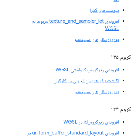
پیوست‌های گذرا
افزونه‌ی texture_and_sampler_let مربوط به
WGSL
به‌روزرسانی‌های سپیده‌دم
کروم ۱۴۵
افزونه‌ی زیرگروه_یکنواختی WGSL
نگاشت بافر همزمان تجربی در کارگران
به‌روزرسانی‌های سپیده‌دم
کروم ۱۴۴
افزونه‌ی زیرگروه_id در WGSL
افزونه‌ی uniform_buffer_standard_layout در