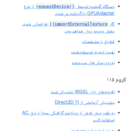
دستگاه گم‌شده توسط
requestDevice()
‎ از نوع
GPUAdapter بازگردانده می‌شود.
اگر
importExternalTexture()
فراخوانی شود،
پخش ویدیو روان خواهد بود.
انطباق با مشخصات
بهبود تجربه توسعه‌دهنده
به‌روزرسانی‌های سپیده‌دم
کروم ۱۱۵
افزونه‌های زبان WGSL پشتیبانی‌شده
پشتیبانی آزمایشی از Direct3D 11
به طور پیش فرض از پردازنده گرافیکی مجزا با برق AC
استفاده کنید
بهبود تجربه توسعه‌دهنده