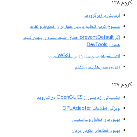
کروم ۱۲۸
آزمایش با زیرگروه‌ها
منسوخ کردن تنظیم بایاس عمق برای خطوط و نقاط
اگر preventDefault خطای ضبط نشده را پنهان کنید،
هشدار DevTools
ابتدا نمونه‌برداری درون‌یابی WGSL و یا
به‌روزرسانی‌های سپیده‌دم
کروم ۱۲۷
پشتیبانی آزمایشی از OpenGL ES در اندروید
ویژگی اطلاعات GPUAdapter
بهبودهای تعامل وب‌اسمبلی
بهبود خطاهای انکودر فرمان