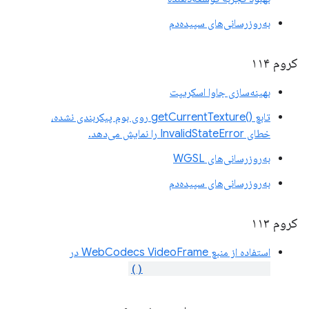
به‌روزرسانی‌های سپیده‌دم
کروم ۱۱۴
بهینه‌سازی جاوا اسکریپت
تابع ()getCurrentTexture روی بوم پیکربندی نشده،
خطای InvalidStateError را نمایش می‌دهد.
به‌روزرسانی‌های WGSL
به‌روزرسانی‌های سپیده‌دم
کروم ۱۱۳
استفاده از منبع WebCodecs VideoFrame در
importExternalTexture()