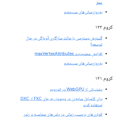
عمق
به‌روزرسانی‌های سپیده‌دم
کروم ۱۲۲
گسترش دسترسی با حالت سازگاری (ویژگی در حال
توسعه)
افزایش محدودیت maxVertexAttributes
به‌روزرسانی‌های سپیده‌دم
کروم ۱۲۱
پشتیبانی از WebGPU در اندروید
برای کامپایل سایه‌زن در ویندوز، به جای FXC از DXC
استفاده کنید
کوئری‌های برچسب زمانی در پاس‌های محاسبه و رندر