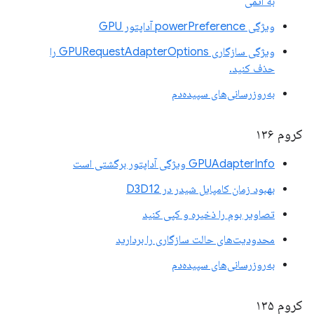
به اتمی
ویژگی powerPreference آداپتور GPU
ویژگی سازگاری GPURequestAdapterOptions را
حذف کنید.
به‌روزرسانی‌های سپیده‌دم
کروم ۱۳۶
GPUAdapterInfo ویژگی آداپتور برگشتی است
بهبود زمان کامپایل شیدر در D3D12
تصاویر بوم را ذخیره و کپی کنید
محدودیت‌های حالت سازگاری را بردارید
به‌روزرسانی‌های سپیده‌دم
کروم ۱۳۵