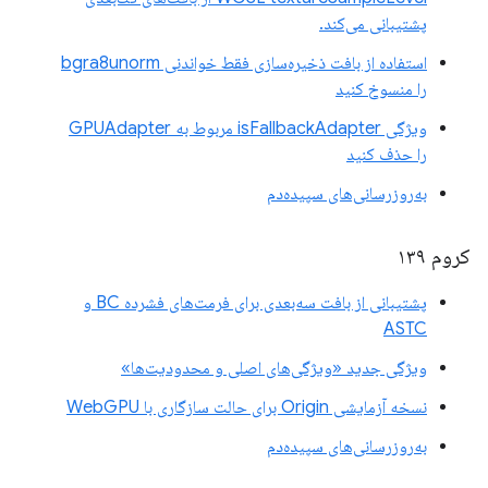
پشتیبانی می‌کند.
استفاده از بافت ذخیره‌سازی فقط خواندنی bgra8unorm
را منسوخ کنید
ویژگی isFallbackAdapter مربوط به GPUAdapter
را حذف کنید
به‌روزرسانی‌های سپیده‌دم
کروم ۱۳۹
پشتیبانی از بافت سه‌بعدی برای فرمت‌های فشرده BC و
ASTC
ویژگی جدید «ویژگی‌های اصلی و محدودیت‌ها»
نسخه آزمایشی Origin برای حالت سازگاری با WebGPU
به‌روزرسانی‌های سپیده‌دم