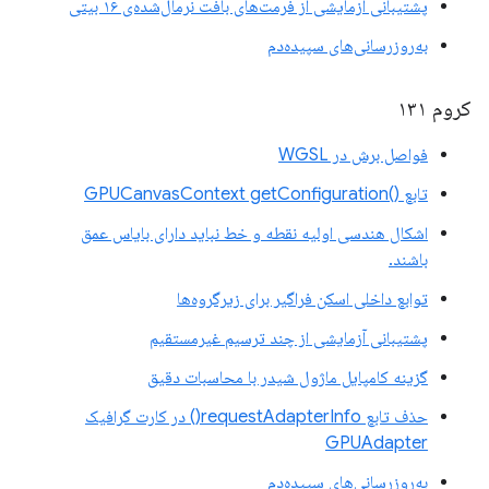
پشتیبانی آزمایشی از فرمت‌های بافت نرمال‌شده‌ی ۱۶ بیتی
به‌روزرسانی‌های سپیده‌دم
کروم ۱۳۱
فواصل برش در WGSL
تابع ()GPUCanvasContext getConfiguration
اشکال هندسی اولیه نقطه و خط نباید دارای بایاس عمق
باشند.
توابع داخلی اسکن فراگیر برای زیرگروه‌ها
پشتیبانی آزمایشی از چند ترسیم غیرمستقیم
گزینه کامپایل ماژول شیدر با محاسبات دقیق
حذف تابع requestAdapterInfo() در کارت گرافیک
GPUAdapter
به‌روزرسانی‌های سپیده‌دم