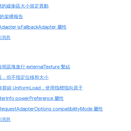
應的緩衝區大小規定異動
U 的架構報告
apter isFallbackAdapter 屬性
新消息
區塊進行 externalTexture 繫結
區，但不指定位移和大小
作群組 UniformLoad，使用指標指向原子
erInfo powerPreference 屬性
questAdapterOptions compatibilityMode 屬性
新消息