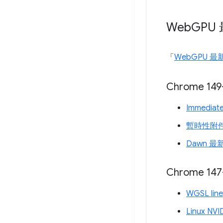
Web
GPU
「
WebGPU 
Chrome 149
Immediat
暫時性附
Dawn 最
Chrome 147
WGSL lin
Linux NV