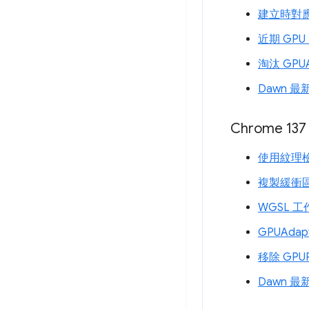
建立時對
近期 GP
淘汰 GPUAd
Dawn 最
Chrome 137
使用紋理檢視
複製緩衝
WGSL 工
GPUAdapt
移除 GPURe
Dawn 最