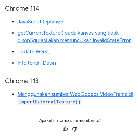
Chrome 114
JavaScript Optimize
getCurrentTexture() pada kanvas yang tidak
dikonfigurasi akan memunculkan InvalidStateError
Update WGSL
Info terkini Dawn
Chrome 113
Menggunakan sumber WebCodecs VideoFrame di
importExternalTexture()
Apakah informasi ini membantu?