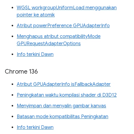
WGSL workgroupUniformLoad menggunakan
pointer ke atomik
Atribut powerPreference GPUAdapterInfo
Menghapus atribut compatibilityMode
GPURequestAdapterOptions
Info terkini Dawn
Chrome 136
Atribut GPUAdapterInfo isFallbackAdapter
Peningkatan waktu kompilasi shader di D3D12
Menyimpan dan menyalin gambar kanvas
Batasan mode kompatibilitas Peningkatan
Info terkini Dawn