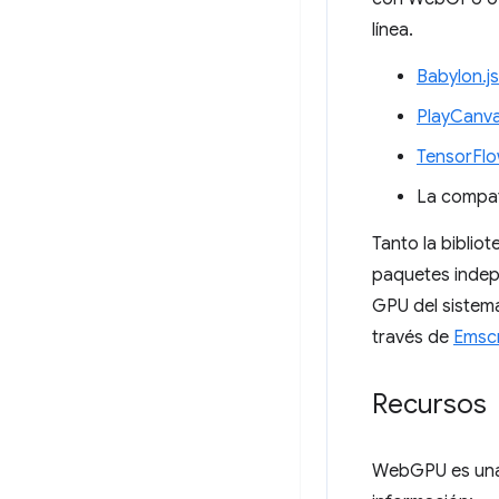
línea.
Babylon.js
PlayCanv
TensorFlo
La compa
Tanto la biblio
paquetes indep
GPU del sistema
través de
Emscr
Recursos
WebGPU es una 