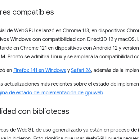
es compatibles
nicial de WebGPU se lanzó en Chrome 113, en dispositivos Ch
itivos Windows con compatibilidad con Direct3D 12 y macOS. 
tarde en Chrome 121 en dispositivos con Android 12 y versio
 Pronto se admitirá Linux y se ampliará la compatibilidad co
zó en
Firefox 141 en Windows
y
Safari 26
, además de la impl
as actualizaciones más recientes sobre el estado de imple
ina de estado de implementación de gpuweb
.
idad con bibliotecas
ecas de WebGL de uso generalizado ya están en proceso de i
a lo hicieron. Esto significa que usar WebGPU puede requeri