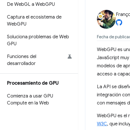
De Web
GL a Web
GPU
Franço
Captura el ecosistema de
Web
GPU
Soluciona problemas de Web
Fecha de publicac
GPU
WebGPU es una 
Funciones del
JavaScript muy 
desarrollador
modelos de apre
acceso a capa
Procesamiento de GPU
La API se diseñ
integración con
Comienza a usar GPU
Compute en la Web
con mensajes de
WebGPU es el r
W3C
, que incl