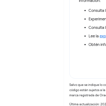
información:
Consulta 
Experime
Consulta 
Lee la
exp
Obtén inf
Salvo que se indique lo c
código están sujetos a la
marca registrada de Oracl
Última actualización: 20