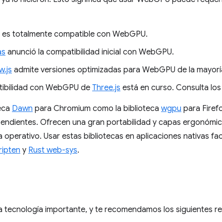
es totalmente compatible con WebGPU.
as
anunció la compatibilidad inicial con WebGPU.
w.js
admite versiones optimizadas para WebGPU de la mayorí
tibilidad con WebGPU de
Three.js
está en curso. Consulta lo
teca
Dawn
para Chromium como la biblioteca
wgpu
para Firef
endientes. Ofrecen una gran portabilidad y capas ergonómic
 operativo. Usar estas bibliotecas en aplicaciones nativas faci
ipten
y
Rust web-sys
.
tecnología importante, y te recomendamos los siguientes r