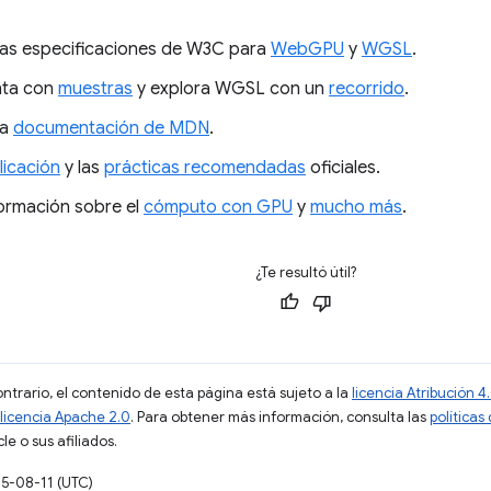
las especificaciones de W3C para
WebGPU
y
WGSL
.
nta con
muestras
y explora WGSL con un
recorrido
.
la
documentación de MDN
.
licación
y las
prácticas recomendadas
oficiales.
ormación sobre el
cómputo con GPU
y
mucho más
.
¿Te resultó útil?
ontrario, el contenido de esta página está sujeto a la
licencia Atribución
licencia Apache 2.0
. Para obtener más información, consulta las
políticas
e o sus afiliados.
25-08-11 (UTC)