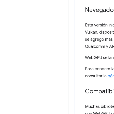
Navegador
Esta versión i
Vulkan, dispos
se agregó más 
Qualcomm y ARM.
WebGPU se lan
Para conocer l
consultar la
pág
Compatibil
Muchas bibliot
con WebGPU o y