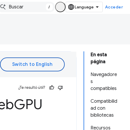
/
Acceder
En esta
página
Navegadore
s
¿Te resultó útil?
compatibles
Web
GPU
Compatibilid
ad con
bibliotecas
Recursos