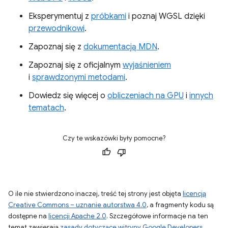
Eksperymentuj z
próbkami
i poznaj WGSL dzięki
przewodnikowi
.
Zapoznaj się z
dokumentacją MDN
.
Zapoznaj się z oficjalnym
wyjaśnieniem
i
sprawdzonymi metodami
.
Dowiedz się więcej o
obliczeniach na GPU
i
innych
tematach
.
Czy te wskazówki były pomocne?
O ile nie stwierdzono inaczej, treść tej strony jest objęta
licencją
Creative Commons – uznanie autorstwa 4.0
, a fragmenty kodu są
dostępne na
licencji Apache 2.0
. Szczegółowe informacje na ten
temat zawierają
zasady dotyczące witryny Google Developers
.