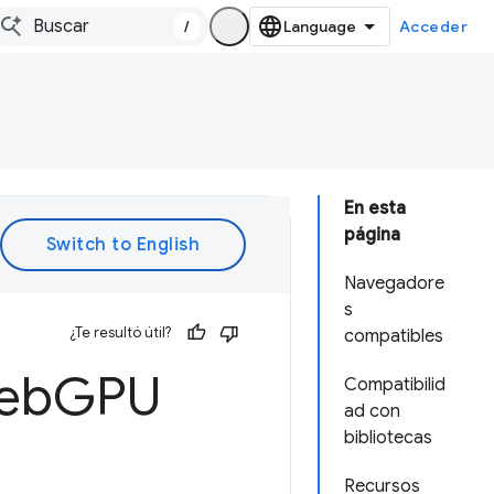
/
Acceder
En esta
página
Navegadore
s
¿Te resultó útil?
compatibles
Web
GPU
Compatibilid
ad con
bibliotecas
Recursos