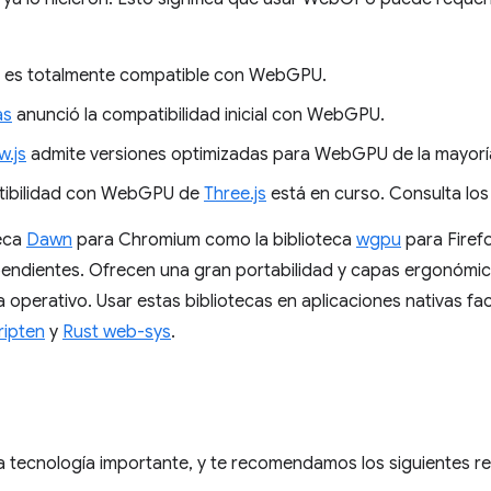
es totalmente compatible con WebGPU.
as
anunció la compatibilidad inicial con WebGPU.
w.js
admite versiones optimizadas para WebGPU de la mayorí
tibilidad con WebGPU de
Three.js
está en curso. Consulta lo
teca
Dawn
para Chromium como la biblioteca
wgpu
para Firef
endientes. Ofrecen una gran portabilidad y capas ergonómic
 operativo. Usar estas bibliotecas en aplicaciones nativas faci
ipten
y
Rust web-sys
.
tecnología importante, y te recomendamos los siguientes r