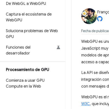
De Web
GL a Web
GPU
Franço
Captura el ecosistema de
Web
GPU
Soluciona problemas de Web
Fecha de publicac
GPU
WebGPU es una 
Funciones del
JavaScript muy 
desarrollador
modelos de apre
acceso a capa
Procesamiento de GPU
La API se diseñ
integración con
Comienza a usar GPU
Compute en la Web
con mensajes de
WebGPU es el r
W3C
, que incl