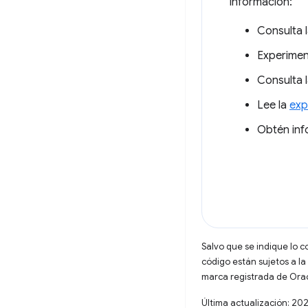
información:
Consulta 
Experime
Consulta 
Lee la
exp
Obtén inf
Salvo que se indique lo c
código están sujetos a la
marca registrada de Oracl
Última actualización: 20