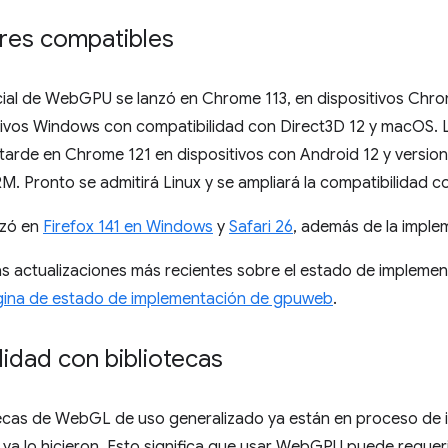
es compatibles
nicial de WebGPU se lanzó en Chrome 113, en dispositivos Ch
itivos Windows con compatibilidad con Direct3D 12 y macOS. 
tarde en Chrome 121 en dispositivos con Android 12 y versio
 Pronto se admitirá Linux y se ampliará la compatibilidad co
zó en
Firefox 141 en Windows
y
Safari 26
, además de la impl
as actualizaciones más recientes sobre el estado de imple
ina de estado de implementación de gpuweb
.
idad con bibliotecas
ecas de WebGL de uso generalizado ya están en proceso de i
a lo hicieron. Esto significa que usar WebGPU puede requeri