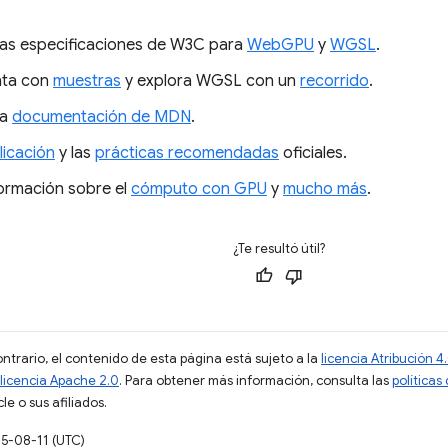
las especificaciones de W3C para
WebGPU
y
WGSL
.
nta con
muestras
y explora WGSL con un
recorrido
.
la
documentación de MDN
.
licación
y las
prácticas recomendadas
oficiales.
ormación sobre el
cómputo con GPU
y
mucho más
.
¿Te resultó útil?
ontrario, el contenido de esta página está sujeto a la
licencia Atribución
licencia Apache 2.0
. Para obtener más información, consulta las
políticas
e o sus afiliados.
25-08-11 (UTC)