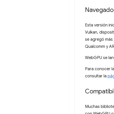
Navegador
Esta versión i
Vulkan, dispos
se agregó más 
Qualcomm y ARM.
WebGPU se lan
Para conocer l
consultar la
pág
Compatibil
Muchas bibliot
con WebGPU o y