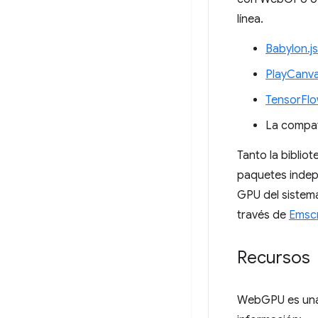
línea.
Babylon.js
PlayCanv
TensorFlo
La compa
Tanto la biblio
paquetes indep
GPU del sistema
través de
Emscr
Recursos
WebGPU es una 