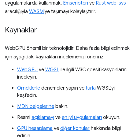
uygulamalarda kullanmak,
Emscripten
ve
Rust web-sys
aracılığıyla
WASM
'ye taşımayı kolaylaştırır.
Kaynaklar
WebGPU önemli bir teknolojidir. Daha fazla bilgi edinmek
için aşağıdaki kaynakları incelemenizi öneririz:
WebGPU
ve
WGSL
ile ilgili W3C spesifikasyonlarını
inceleyin.
Örneklerle
denemeler yapın ve
turla
WGSL'yi
keşfedin.
MDN belgelerine
bakın.
Resmi
açıklamayı
ve
en iyi uygulamaları
okuyun.
GPU hesaplama
ve
diğer konular
hakkında bilgi
edinin.