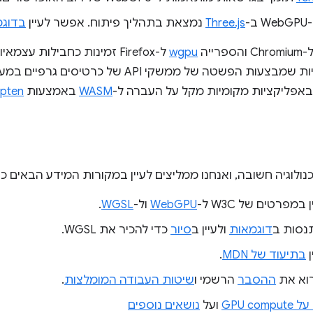
-
Three.js
נמצאת בתהליך פיתוח. אפשר לעיין
בדוגמ
Chrom והספרייה
wgpu
ל-Firefox זמינות כחבילות עצ
ושכבות ארגונומיות שמבצעות הפשטה של ממשקי API
אפליקציות מקומיות מקל על העברה ל-
WASM
באמצעות
ipten
מפרטים של W3C ל-
WebGPU
ול-
WGSL
.
נסות ב
דוגמאות
ולעיין ב
סיור
כדי להכיר את WGSL.
ן
בתיעוד של MDN
.
וא את
ההסבר
הרשמי ו
שיטות העבודה המומלצות
.
GPU co
ועל
נושאים נוספים