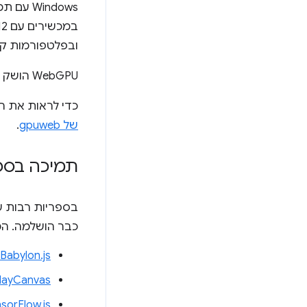
ובפלטפורמות קי
‫WebGPU הושק ב-
כדי לראות את העדכונ
של gpuweb
.
תמיכה בספ
כבר הושלמה. המשמעות היא ששימו
Babylon.js
layCanvas
sorFlow.js