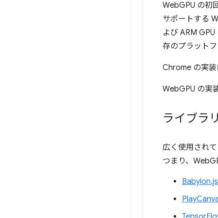
WebGPU の初回
サポートする Wi
よび ARM GPU
存のプラットフ
Chrome の実
WebGPU 
ライブラ
広く使用されてい
つまり、WebG
Babylon.js
PlayCanv
TensorFlo