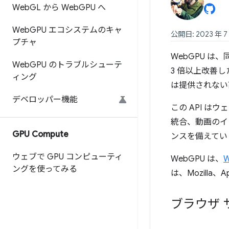
Web
GL から Web
GPU へ
Web
GPU エコシステムのキャ
公開日: 2023 年 7
プチャ
WebGPU は
Web
GPU のトラブルシューテ
3 倍以上改善し
ィング
は提供されない
デベロッパー機能
この API はウ
統合、動画のイ
GPU Compute
ンスを備えてい
ウェブで GPU コンピューティ
WebGPU は、
ングを使ってみる
は、Mozilla、
ブラウザ 