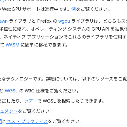
 WebGPU サポートは進行中です。
例
をご覧ください。
awn
ライブラリと Firefox の
wgpu
ライブラリは、どちらもス
移植性に優れ、オペレーティング システムの GPU API を抽
。ネイティブ アプリケーションでこれらのライブラリを使用す
して
WASM
に簡単に移植できます。
は重要なテクノロジーです。詳細については、以下のリソースをご
と
WGSL
の W3C 仕様をご覧ください。
を試したり、
ツアー
で WGSL を探索したりできます。
キュメント
をご覧ください。
明
と
ベスト プラクティス
をご覧ください。