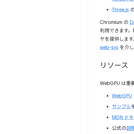
Three.js
の
Chromium の
D
利用できます。
ヤを提供します
web-sys
を介
リソース
WebGPU 
WebGPU
サンプル
MDN ド
公式の
説