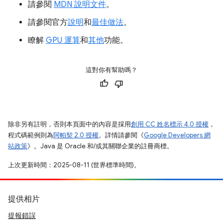
請參閱
MDN 說明文件
。
請參閱官方
說明
和
最佳做法
。
瞭解
GPU 運算
和
其他
功能。
這對你有幫助嗎？
除非另有註明，否則本頁面中的內容是採用
創用 CC 姓名標示 4.0 授權
，
程式碼範例則為
阿帕契 2.0 授權
。詳情請參閱《
Google Developers 網
站政策
》。Java 是 Oracle 和/或其關聯企業的註冊商標。
上次更新時間：2025-08-11 (世界標準時間)。
提供相片
提報錯誤