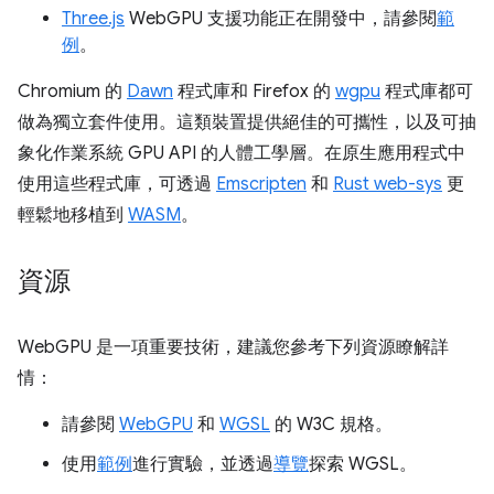
Three.js
WebGPU 支援功能正在開發中，請參閱
範
例
。
Chromium 的
Dawn
程式庫和 Firefox 的
wgpu
程式庫都可
做為獨立套件使用。這類裝置提供絕佳的可攜性，以及可抽
象化作業系統 GPU API 的人體工學層。在原生應用程式中
使用這些程式庫，可透過
Emscripten
和
Rust web-sys
更
輕鬆地移植到
WASM
。
資源
WebGPU 是一項重要技術，建議您參考下列資源瞭解詳
情：
請參閱
WebGPU
和
WGSL
的 W3C 規格。
使用
範例
進行實驗，並透過
導覽
探索 WGSL。