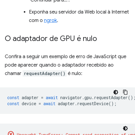
"Continuar para...".
Exponha seu servidor da Web local à Internet
com o
ngrok
.
O adaptador de GPU é nulo
Confira a seguir um exemplo de erro de JavaScript que
pode aparecer quando o adaptador recebido ao
chamar
requestAdapter()
é nulo:
const
adapter
=
await
navigator
.
gpu
.
requestAdapter
()
const
device
=
await
adapter
.
requestDevice
();
cancel