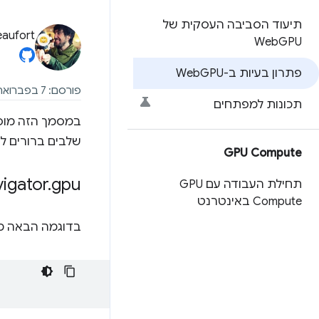
תיעוד הסביבה העסקית של
eaufort
Web
GPU
פתרון בעיות ב-Web
GPU
פורסם: 7 בפברואר 2024, עדכון אחרון: 17 באוקטובר 2025
תכונות למפתחים
שלבים ברורים ל
GPU Compute
gpu לא מוגדר
.
vigator
תחילת העבודה עם GPU
Compute באינטרנט
בדוגמה הבאה מוצגת שגיאת cript