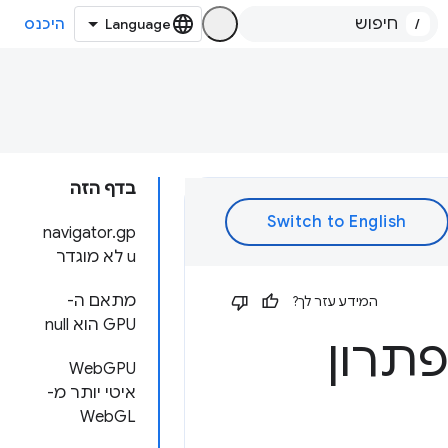
/
היכנס
בדף הזה
‫navigator.gp
u לא מוגדר
מתאם ה-
המידע עזר לך?
GPU הוא null
לפתרון
‫WebGPU
איטי יותר מ-
WebGL