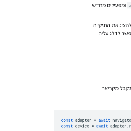
c
ומפעילים מחדש
הציג את התיקייה
אישור מזויף. עדיין תוצג אזהרה ב-Chrome, שאפשר לדלג עליה
 המתאם שמתקבל מקריאה
const
adapter
=
await
navigat
const
device
=
await
adapter
.