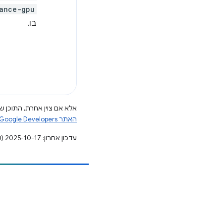
ance-gpu
בו.
אלא אם צוין אחרת, התוכן של
האתר Google Developers‏
עדכון אחרון: 2025-10-17 (שעון UTC).
הוספת תוכן
דיווח על באג
ראה נושאים פתוחים