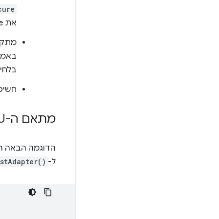
cure
את Chrome.
מתקינים את .js
בלחיצ
חשיפ
מתאם ה-GPU הוא null
ל-
stAdapter()