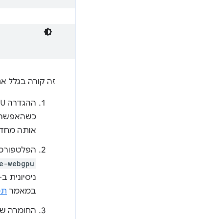
זה קורה בגלל א
כשהאפשרות
אותה מחד
הפלטפורמה הזו עדיין ל
e-webgpu
ניסיונית ב-Linux, צריך גם להפעיל את הדג
במאמר
תמיכה ב