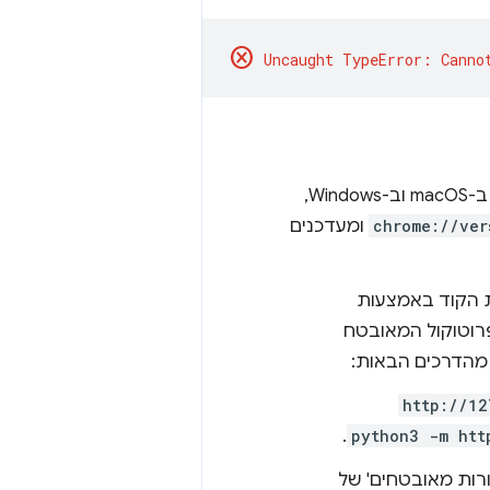
cancel
כדי להשתמש ב-WebGPU, צריך Chrome מגרסה 113 ואילך ב-ChromeOS, ב-macOS וב-Windows,
chrome://ver
ומעדכנים
ם את הקוד באמצעות
רוטוקול המאובטח
מהדרכים הבאות:
http://12
.
python3 -m htt
רות מאובטחים' של