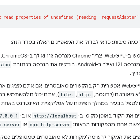
ך כמה סיבות: כדאי לבדוק את המאפיינים האלה בסדר הזה:
sion
יך.
הגישה ל-WebGPU אפשרית רק בהקשרים מאובטחים. אם אתם מציגי
לא מאובטח (לדוגמה,
http:
,
file:
), אתם יכולים להשתמש בפ
 לטפל בבעיה במהלך הפיתוח של אפליקציית האינטרנט באחת 
ם את הקוד באופן מקומי ב-
http://localhost
או ב-
7.0.0.1
עות אחת מהפקודות הבאות:
npx http-server
או
p.server
פים את המקור לרשימה 'מקורות לא מאובטחים שמטופלים כמקו