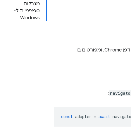
מגבלות
ספציפיות ל-
Windows
במסמך הזה מוסבר למה יכול להיות ש-WebGPU לא פועל או לא פועל כצפוי בדפדפן Chrome, ומפורטים בו
:
navigato
const
adapter
=
await
navigat