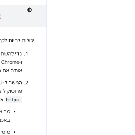
יכולות להיות לכ
ו-Chrome מגרסה 121 ואילך ב-Android. בודקים את הגרסה בכתובת
אותה אם צר
פרוטוקול 
https:
או
מריצי
באמצ
מוסי