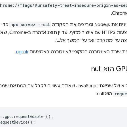
hrome://flags/#unsafely-treat-insecure-origin-as-se
Node ומריצים את הפקודה
npx servez --ssl
כדי ל
באמצעות HTTPS עם 
ה על 'מתקדם' ואז על 'המשך אל...'.
ת שרת האינטרנט המקומי לאינטרנט באמצעות
ngrok
.
הדוגמה הבאה היא של שגיאת JavaScript שאתם עשויים לקבל אם
reque
הוא null:
or
.
gpu
.
requestAdapter
();
requestDevice
();