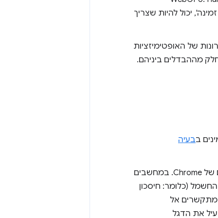
האצת חומרה לא זמינה', יכול להיות שצריך
ל את מלוא היתרונות של האופטימיזציות
לק מההבדלים ביניהם.
בעיה
‫Chrome תמיד משתמש באותו מתאם GPU שהוקצה לעומסי עבודה אחרים של Chrome. במחשבים
החשמל (כלומר: חיסכון
מתקשרים אל