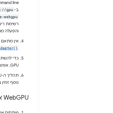
ב-
://gpu
e-webgpu
רשימת רינ
והפעלה מחדש 
אין מתאם GPU תואם לאפשרויות שהועברו ב-
Adapter()
GPU, אפשר להיכנס לכתובת
נוסף זמין
GPU איטי יותר מ-Web
‫Web
פותחים א