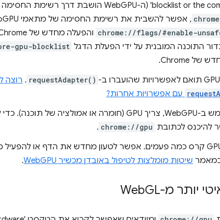
blocklist or the command line' (ה-WebGPU הושבת 
chrome
, אפשר להשבית את רשימת החסימה של מתאמי WebGPU על ידי הפעלת הדגל
chrome://flags/#enable-unsaf
דור התוכנה המובנית על ידי הפעלת הדגל
ore-gpu-blocklist
של Chrome.
requestAdapter()
.
רוצה ל
request
עם אפשרויות אחרות?
.
chrome://gpu
 במאמר
שיטות מומלצות לטיפול באובדן מכשיר WebGPU
.
GL
ת
chrome://gpu
ומוודאים שאפשר ל