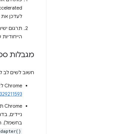
לעדכן את הד
הייחודיות של WebGPU. 
מגבלות ספציפיו
חשוב לשים לב למגבלות 
‫Chrome לא תומך בשימוש בכמה מתאמי GPU בו-זמנית. פרטים נוספים זמינים ב
329211593
ניידים, בד
בחשמל). 
Adapter()