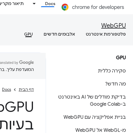
Docs
תיאור מקרים
WebGPU
פלטפורמת אינטרנט
אלבומים חדשים
GPU
GPU
המועדפת עליך. בתרג
סקירה כללית
מה חדש?
דף הבית
Docs
בדיקת מודלים של AI באינטרנט
b
ב-Google Colab
בניית אפליקציה עם Web
GPU
בעיות
מ-Web
GL אל Web
GPU