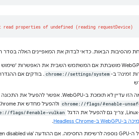
חת מהסיבות הבאות. כדאי לבדוק את המאפיינים האלה בסדר ה
ההגדרה WebGPU מושבתת אם המשתמש השבית את האפשרות 'שימ
 זמינה' ב-
chrome://settings/system
. בודקים אם ההגדרה
ש
א תומכת ב-WebGPU. אפשר להפעיל את התכונה הניסיונית
chrome://flags/#enable-unsaf
ל
e://flags/#enable-vulkan
-WebGPU ב-Headless Chrome
.
החומרה של ה-GPU נוספה לרשימת החסימה.