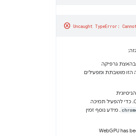
cancel
זה:
וש בהאצת גרפיקה
 הזו מושבתת ומפעילים
ולהפעיל מחדש את Chrome. כדי להפעיל תמיכה
chrom
. מידע נוסף זמין
 אם ההודעה 'WebGPU has been disabled via