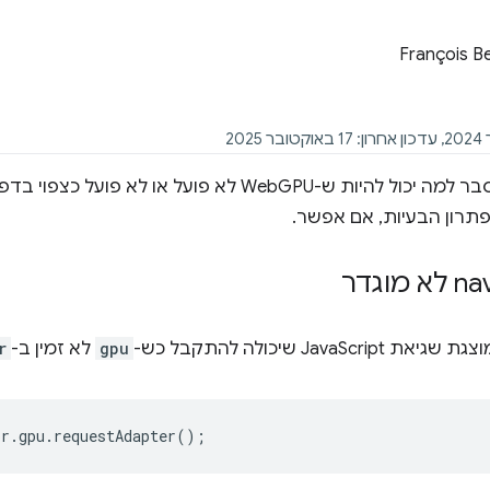
François B
פתרון הבעיות, אם אפשר.
‫na
JavaS שיכולה להתקבל כש-
gpu
לא זמין ב-
r
or
.
gpu
.
requestAdapter
();