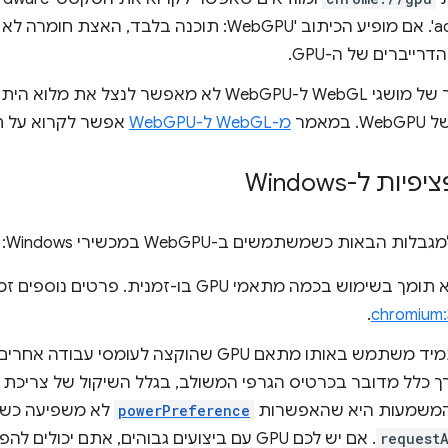
accelerated'. אם מופיע הכיתוב 'WebGPU: תוכנה בלבד, 
רייברים של ה-GPU.
תרגום ישיר של מושגי WebGL ל-WebGPU לא מאפשר לנצ
במאמר
מ-WebGL ל-WebGPU
אפשר לקרוא על ח
ת ל-Windows
הבאות כשמשתמשים ב-WebGPU במכשירי Windows:
.
chromium:
רך כלל מדובר בכרטיס הגרפי המשולב, בגלל השיקול של צריכת 
המשמעות היא שהאפשרות
powerPreference
לא משפיעה כש
request
. אם יש לכם GPU עם ביצועים גבוהים, אתם יכולים להפעיל את הדגל