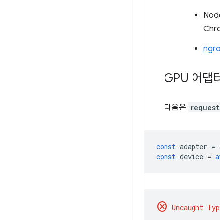
Nod
Chr
ngr
GPU 어댑터
다음은
request
const
adapter
=
const
device
=
a
cancel