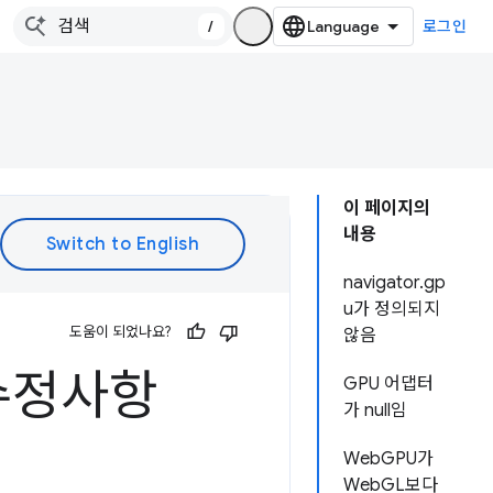
/
로그인
이 페이지의
내용
navigator.gp
u가 정의되지
도움이 되었나요?
않음
 수정사항
GPU 어댑터
가 null임
WebGPU가
WebGL보다