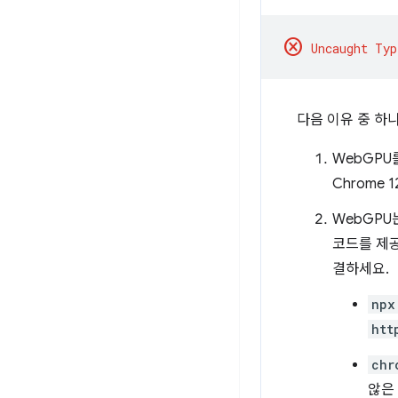
cancel
다음 이유 중 하
WebGPU를
Chrome 
WebGPU
코드를 제
결하세요.
npx
htt
chr
않은