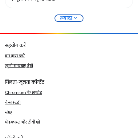
expand_more
ज़्यादा
सहयोग करें
बग दायर करें
खुली समस्याएं देखें
मिलता-जुलता कॉन्टेंट
Chromium के अपडेट
केस स्टडी
संग्रह
पॉडकास्ट और टीवी शो