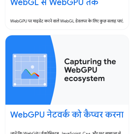
WebGL से WebGPU तक
WebGPU पर माइग्रेट करने वाले WebGL डेवलपर के लिए कुछ सलाह पाएं.
WebGPU नेटवर्क को कैप्चर करना
जानें कि WebGPU ईकोसिस्टम, JavaScript, C++, और रस्ट साम्राज्य से