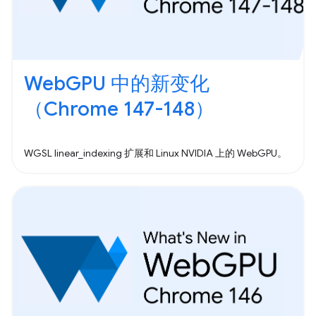
WebGPU 中的新变化
（Chrome 147-148）
WGSL linear_indexing 扩展和 Linux NVIDIA 上的 WebGPU。