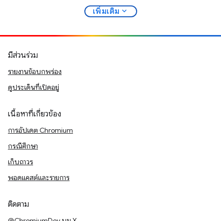
expand_more
เพิ่มเติม
มีส่วนร่วม
รายงานข้อบกพร่อง
ดูประเด็นที่เปิดอยู่
เนื้อหาที่เกี่ยวข้อง
การอัปเดต Chromium
กรณีศึกษา
เก็บถาวร
พอดแคสต์และรายการ
ติดตาม
@ChromiumDev บน X