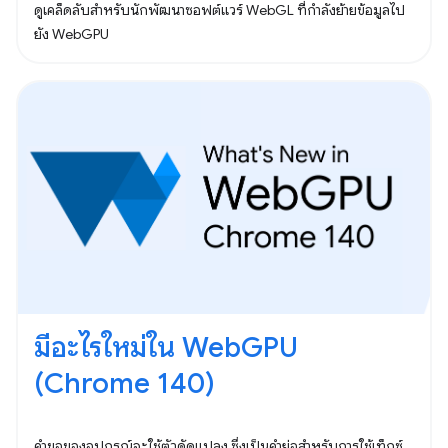
ดูเคล็ดลับสำหรับนักพัฒนาซอฟต์แวร์ WebGL ที่กำลังย้ายข้อมูลไป
ยัง WebGPU
มีอะไรใหม่ใน WebGPU
(Chrome 140)
คำขอของอุปกรณ์จะใช้ตัวดัดแปลง ซึ่งเป็นคำย่อสำหรับการใช้เท็กซ์