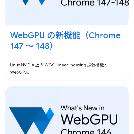
WebGPU の新機能（Chrome
147 ～ 148）
Linux NVIDIA 上の WGSL linear_indexing 拡張機能と
WebGPU。